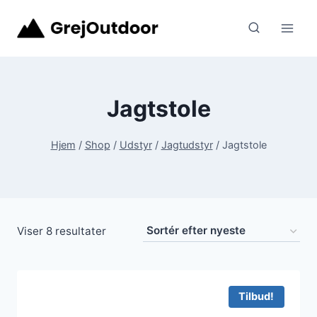
Fortsæt
til
indhold
Jagtstole
Hjem
/
Shop
/
Udstyr
/
Jagtudstyr
/
Jagtstole
Sorteret
Viser 8 resultater
efter
seneste
Tilbud!