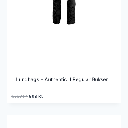
Lundhags – Authentic II Regular Bukser
Den
Den
1.599
kr.
999
kr.
oprindelige
aktuelle
pris
pris
var:
er:
1.599 kr..
999 kr..