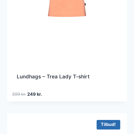
Lundhags – Trea Lady T-shirt
Den
Den
399
kr.
249
kr.
oprindelige
aktuelle
pris
pris
var:
er:
399 kr..
249 kr..
Tilbud!