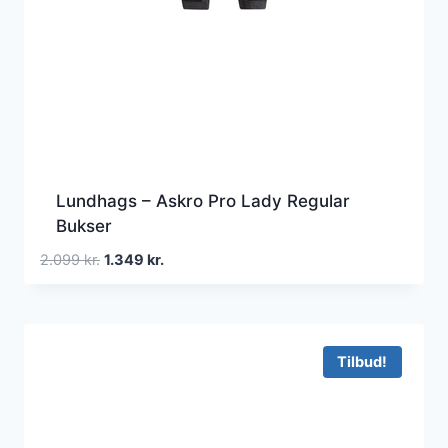
Lundhags – Askro Pro Lady Regular
Bukser
Den
Den
2.099
kr.
1.349
kr.
oprindelige
aktuelle
pris
pris
var:
er:
2.099 kr..
1.349 kr..
Tilbud!