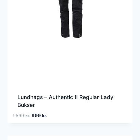
Lundhags – Authentic II Regular Lady
Bukser
Den
Den
1.599
kr.
999
kr.
oprindelige
aktuelle
pris
pris
var:
er: