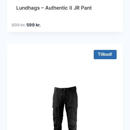
Lundhags – Authentic II JR Pant
Den
Den
899
kr.
599
kr.
oprindelige
aktuelle
pris
pris
var:
er:
899 kr..
599 kr..
Tilbud!