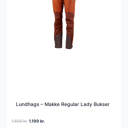
Lundhags – Makke Regular Lady Bukser
Den
Den
1.899
kr.
1.199
kr.
oprindelige
aktuelle