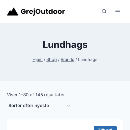
Fortsæt
til
indhold
Lundhags
Hjem
/
Shop
/
Brands
/
Lundhags
Sorteret
Viser 1–80 af 145 resultater
efter
seneste