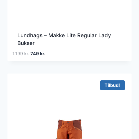
Lundhags – Makke Lite Regular Lady
Bukser
Den
Den
1.199
kr.
749
kr.
oprindelige
aktuelle
pris
pris
var:
er:
1.199 kr..
749 kr..
Tilbud!