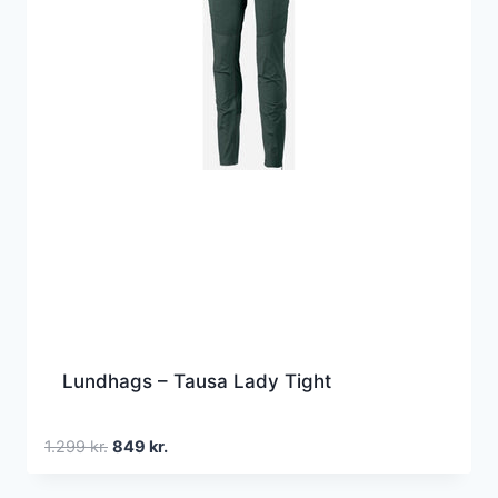
Lundhags – Tausa Lady Tight
Den
Den
1.299
kr.
849
kr.
oprindelige
aktuelle
pris
pris