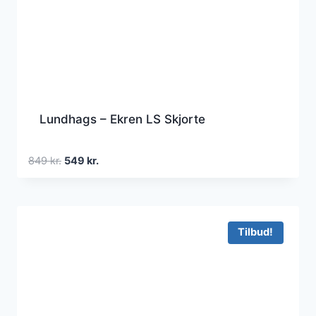
Lundhags – Ekren LS Skjorte
Den
Den
849
kr.
549
kr.
oprindelige
aktuelle
pris
pris
var:
er:
849 kr..
549 kr..
Tilbud!