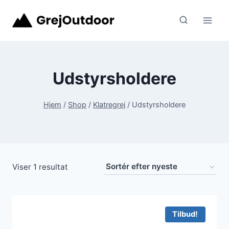
Fortsæt
til
indhold
Udstyrsholdere
Hjem
/
Shop
/
Klatregrej
/
Udstyrsholdere
Viser 1 resultat
Tilbud!