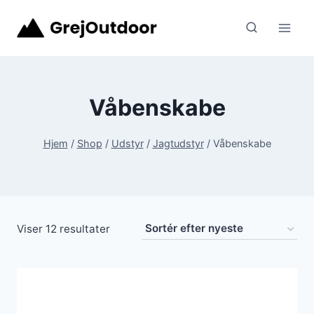
Fortsæt
til
indhold
Våbenskabe
Hjem
/
Shop
/
Udstyr
/
Jagtudstyr
/
Våbenskabe
Sorteret
Viser 12 resultater
efter
seneste