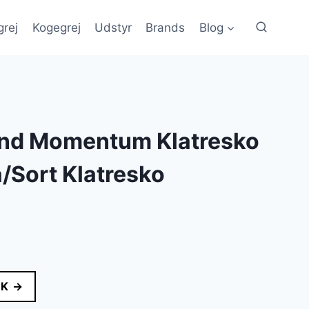
grej
Kogegrej
Udstyr
Brands
Blog
nd Momentum Klatresko
/Sort Klatresko
lle
DK →