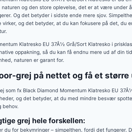
naturen og den store oplevelse, det er at være under å
gerer. Og det betyder i sidste ende mere sjov. Simpelthe
 virker, og det betyder, at du kan fokusere på det, du er
tur.
ntum Klatresko EU 37Â½ Grå/Sort Klatresko i prisklas
ative oppakning, så du kan få endnu mere ud af din tid
hed, naturen er garant for.
oor-grej på nettet og få et større
rej som fx Black Diamond Momentum Klatresko EU 37Â½
igheder, og det betyder, at du med mindre besvær spotte
g behov.
gtige grej hele forskellen:
er du for bekymringer – simpelthen, fordi det fungerer. D