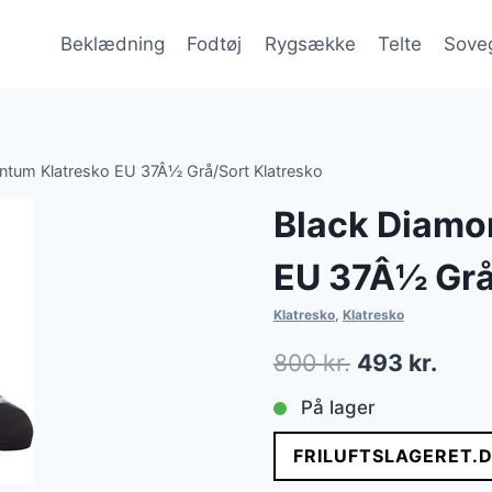
Beklædning
Fodtøj
Rygsække
Telte
Sove
tum Klatresko EU 37Â½ Grå/Sort Klatresko
Black Diamo
EU 37Â½ Grå
Klatresko
,
Klatresko
Den
Den
800
kr.
493
kr.
oprindelige
aktue
På lager
pris
pris
FRILUFTSLAGERET.
var:
er: