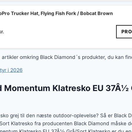
oPro Trucker Hat, Flying Fish Fork / Bobcat Brown
Den
kr.
PRO
delige
aktuelle
pris
er:
ge artikler omkring Black Diamond´s produkter, du kan fi
r..
240 kr..
tyr i 2026
d Momentum Klatresko EU 37Â½ 
resko grej til den næste outdoor-oplevelse? Så er Bla
ort Klatresko fra producenten Black Diamond måske det h
ntum Klatresko EU 37Â½ Grå/Sort Klatresko er du en 