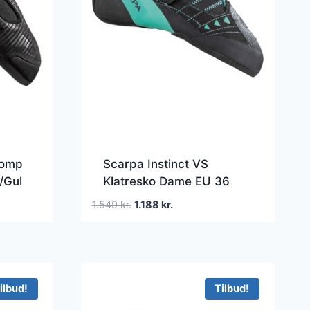
Comp
Scarpa Instinct VS
/Gul
Klatresko Dame EU 36
Sort/Blå Klatresko
Den
Den
1.549
kr.
1.188
kr.
oprindelige
aktuelle
pris
pris
var:
er:
1.549 kr..
1.188 kr..
ilbud!
Tilbud!