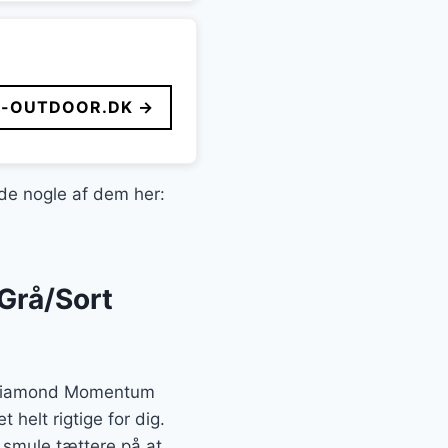
-OUTDOOR.DK →
nde nogle af dem her:
Grå/Sort
ck Diamond Momentum
elt rigtige for dig.
smule tættere på at