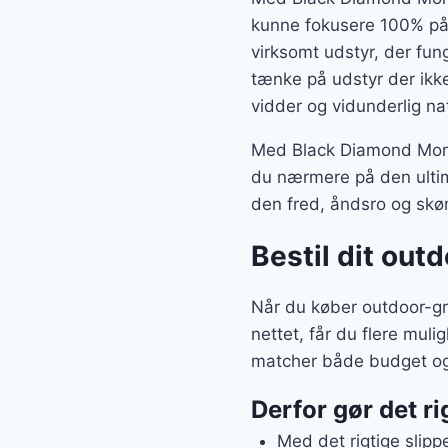
kunne fokusere 100% på 
virksomt udstyr, der fun
tænke på udstyr der ikke
vidder og vidunderlig na
Med Black Diamond Mome
du nærmere på den ultim
den fred, åndsro og skøn
Bestil dit outd
Når du køber outdoor-g
nettet, får du flere mul
matcher både budget o
Derfor gør det ri
Med det rigtige slipp