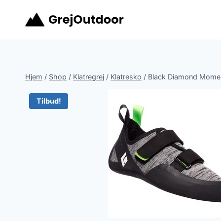
Fortsæt
til
indhold
Hjem
/
Shop
/
Klatregrej
/
Klatresko
/
Black Diamond Momen
Tilbud!