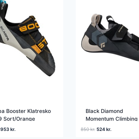
a Booster Klatresko
Black Diamond
9 Sort/Orange
Momentum Climbing
esko
Shoes EU 37Â½ Sort
Den
Den
Den
Den
953
kr.
850
kr.
524
kr.
Klatresko
oprindelige
aktuelle
oprindelige
aktuelle