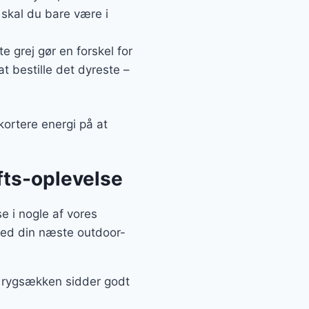
 skal du bare være i
e grej gør en forskel for
at bestille det dyreste –
kortere energi på at
ufts-oplevelse
e i nogle af vores
 med din næste outdoor-
t, rygsækken sidder godt