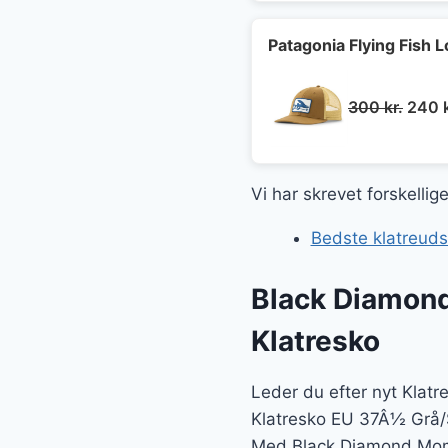
Patagonia Flying Fish L
Den
300
kr.
240
oprin
pris
var:
Vi har skrevet forskelli
300 k
Bedste klatreuds
Black Diamon
Klatresko
Leder du efter nyt Klat
Klatresko EU 37Â½ Grå/S
Med Black Diamond Mome