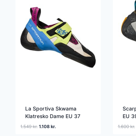
La Sportiva Skwama
Scarp
Klatresko Dame EU 37
EU 3
Grøn/Blå/Hvid Klatresko
Klatr
Den
Den
1.549
kr.
1.108
kr.
1.600
kr.
oprindelige
aktuelle