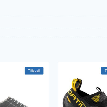
Tilbud!
T