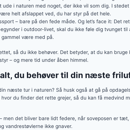
dt ude i naturen med noget, der ikke vil som dig. I stedet
 være helt afslappet ved, du har styr på det hele.
sport – bare på den fede måde. Og let’s face it: Det rett
gynder i outdoor-livet, skal du ikke føle dig tvunget til 
m gammel være med på.
ttet, så du ikke behøver. Det betyder, at du kan bruge 
dstyr – og mere tid under åben himmel.
alt, du behøver til din næste fril
l din næste tur i naturen? Så husk også at gå på opdagels
 hvor du finder det rette grejer, så du kan få medvind
 – men det bliver bare lidt federe, når soveposen er tæ
 og vandrestøvlerne ikke gnaver.