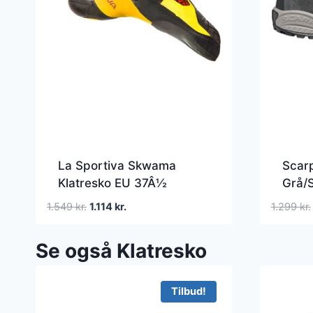
La Sportiva Skwama
Scar
Klatresko EU 37Â½
Grå/
Sort/Gul Klatresko
Den
Den
1.549
kr.
1.114
kr.
1.299
kr.
oprindelige
aktuelle
pris
pris
Se også Klatresko
var:
er:
1.549 kr..
1.114 kr..
Tilbud!