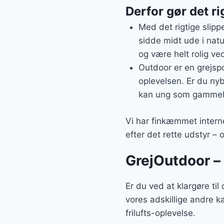
Derfor gør det ri
Med det rigtige slipp
sidde midt ude i natu
og være helt rolig ved
Outdoor er en grejspo
oplevelsen. Er du nyb
kan ung som gammel
Vi har finkæmmet interne
efter det rette udstyr –
GrejOutdoor – 
Er du ved at klargøre ti
vores adskillige andre k
frilufts-oplevelse.