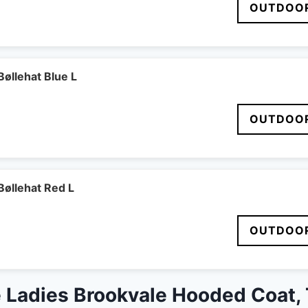
OUTDOOR
øllehat Blue L
OUTDOOR
øllehat Red L
OUTDOOR
Ladies Brookvale Hooded Coat, 