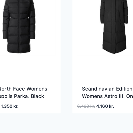
North Face Womens
Scandinavian Edition
polis Parka, Black
Womens Astro III, O
Den
Den
Den
Den
1.350
kr.
6.400
kr.
4.160
kr.
oprindelige
aktuelle
oprindelige
aktuelle
pris
pris
pris
pris
var:
er:
var:
er: