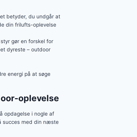
Det betyder, du undgår at
e din frilufts-oplevelse
tyr gør en forskel for
det dyreste – outdoor
dre energi på at søge
tdoor-oplevelse
å opdagelse i nogle af
 få succes med din næste