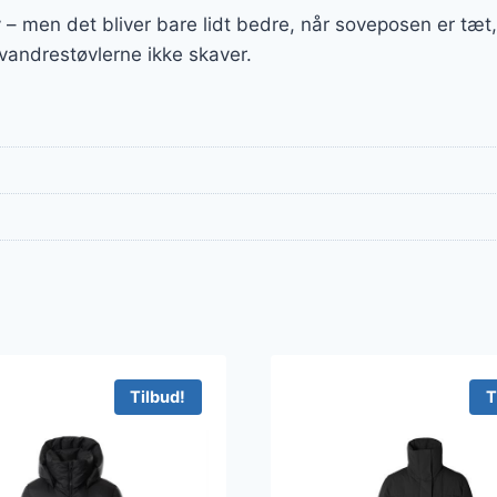
v – men det bliver bare lidt bedre, når soveposen er tæ
g vandrestøvlerne ikke skaver.
Tilbud!
T