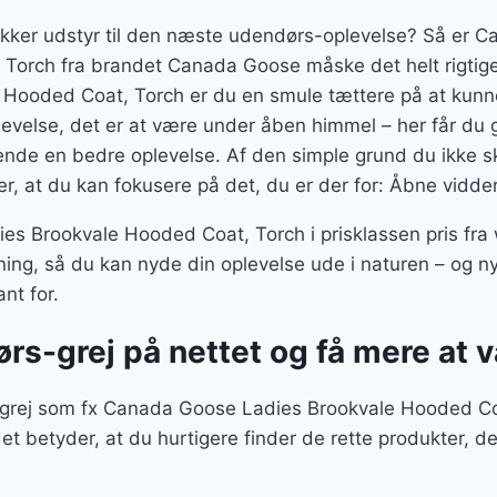
akker udstyr til den næste udendørs-oplevelse? Så er 
Torch fra brandet Canada Goose måske det helt rigtig
Hooded Coat, Torch er du en smule tættere på at kunne
evelse, det er at være under åben himmel – her får du g
 ende en bedre oplevelse. Af den simple grund du ikke s
der, at du kan fokusere på det, du er der for: Åbne vidde
s Brookvale Hooded Coat, Torch i prisklassen pris fr
ning, så du kan nyde din oplevelse ude i naturen – og n
nt for.
ørs-grej på nettet og få mere at
grej som fx Canada Goose Ladies Brookvale Hooded Coat
det betyder, at du hurtigere finder de rette produkter, 