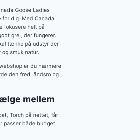
Canada Goose Ladies
e for dig. Med Canada
 fokusere helt på
odt grej, der fungerer.
kal tænke på udstyr der
r og smuk natur.
a webshop er du nærmere
yde den fred, åndsro og
 vælge mellem
, Torch på nettet, får
der passer både budget