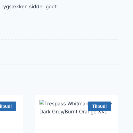
t, rygsækken sidder godt
ilbud!
Tilbud!