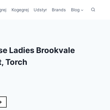
grej
Kogegrej
Udstyr
Brands
Blog
e Ladies Brookvale
, Torch
→