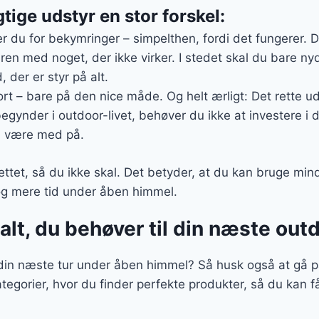
gtige udstyr en stor forskel:
er du for bekymringer – simpelthen, fordi det fungerer. 
ren med noget, der ikke virker. I stedet skal du bare nyd
, der er styr på alt.
rt – bare på den nice måde. Og helt ærligt: Det rette uds
egynder i outdoor-livet, behøver du ikke at investere i 
 være med på.
ttet, så du ikke skal. Det betyder, at du kan bruge min
 og mere tid under åben himmel.
alt, du behøver til din næste ou
l din næste tur under åben himmel? Så husk også at gå p
ategorier, hvor du finder perfekte produkter, så du kan