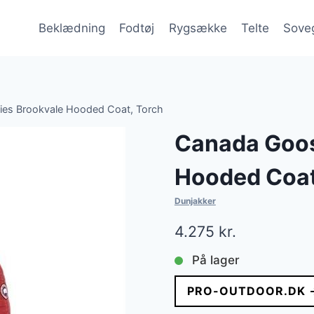
Beklædning
Fodtøj
Rygsække
Telte
Sove
es Brookvale Hooded Coat, Torch
Canada Goos
Hooded Coat
Dunjakker
4.275
kr.
På lager
PRO-OUTDOOR.DK 