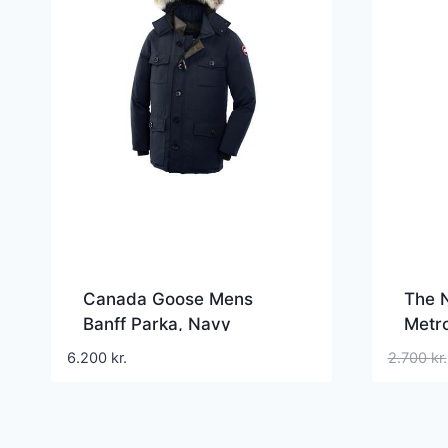
Canada Goose Mens
The 
Banff Parka, Navy
Metro
6.200
kr.
2.700
kr.