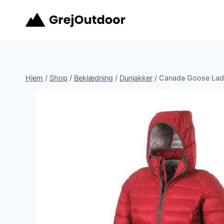
Fortsæt
til
indhold
Hjem
/
Shop
/
Beklædning
/
Dunjakker
/
Canada Goose Ladi