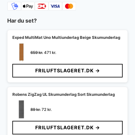
Har du set?
Exped MultiMat Uno Multiunderlag Beige Skumunderlag
Den
Den
659
kr.
471
kr.
oprindelige
aktuelle
pris
pris
FRILUFTSLAGERET.DK →
var:
er:
659 kr..
471 kr..
Robens ZigZag UL Skumunderlag Sort Skumunderlag
Den
Den
89
kr.
72
kr.
oprindelige
aktuelle
pris
pris
FRILUFTSLAGERET.DK →
var:
er:
89 kr..
72 kr..