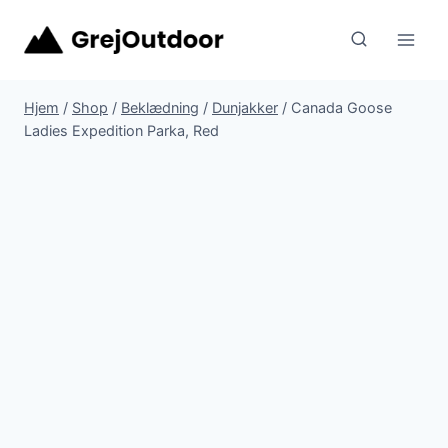
Fortsæt
til
indhold
Hjem
/
Shop
/
Beklædning
/
Dunjakker
/
Canada Goose
Ladies Expedition Parka, Red