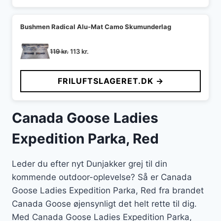
Bushmen Radical Alu-Mat Camo Skumunderlag
Den
Den
119
kr.
113
kr.
oprindelige
aktuelle
pris
pris
FRILUFTSLAGERET.DK →
var:
er:
119 kr..
113 kr..
Canada Goose Ladies
Expedition Parka, Red
Leder du efter nyt Dunjakker grej til din
kommende outdoor-oplevelse? Så er Canada
Goose Ladies Expedition Parka, Red fra brandet
Canada Goose øjensynligt det helt rette til dig.
Med Canada Goose Ladies Expedition Parka,