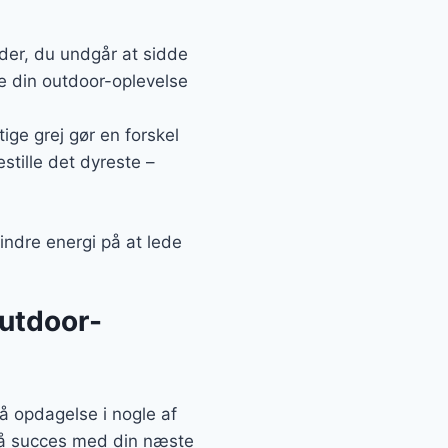
yder, du undgår at sidde
de din outdoor-oplevelse
tige grej gør en forskel
estille det dyreste –
indre energi på at lede
outdoor-
å opdagelse i nogle af
n få succes med din næste