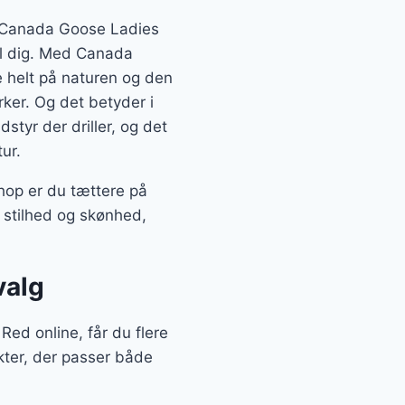
er Canada Goose Ladies
il dig. Med Canada
 helt på naturen og den
irker. Og det betyder i
tyr der driller, og det
ur.
hop er du tættere på
 stilhed og skønhed,
valg
ed online, får du flere
kter, der passer både