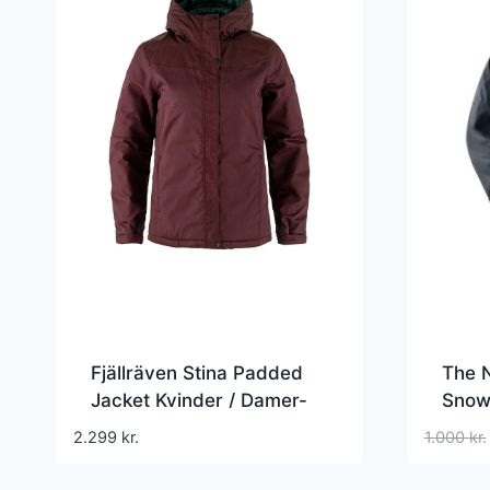
Fjällräven Stina Padded
The 
Jacket Kvinder / Damer-
Snowq
port-XS – Vinterjakker
2.299
kr.
1.000
kr.