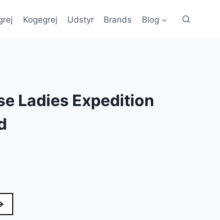
grej
Kogegrej
Udstyr
Brands
Blog
e Ladies Expedition
d
→