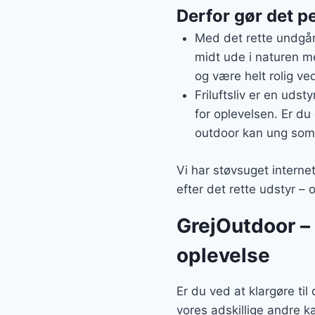
Derfor gør det pe
Med det rette undgår 
midt ude i naturen me
og være helt rolig ved
Friluftsliv er en udst
for oplevelsen. Er du 
outdoor kan ung som
Vi har støvsuget interne
efter det rette udstyr – 
GrejOutdoor – a
oplevelse
Er du ved at klargøre ti
vores adskillige andre k