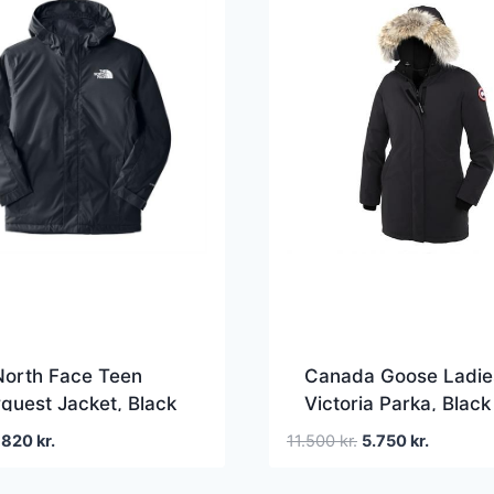
North Face Teen
Canada Goose Ladie
uest Jacket, Black
Victoria Parka, Black
Den
Den
Den
Den
820
kr.
11.500
kr.
5.750
kr.
oprindelige
aktuelle
oprindelige
aktuelle
pris
pris
pris
pris