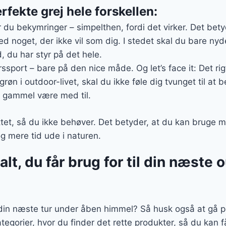
rfekte grej hele forskellen:
du bekymringer – simpelthen, fordi det virker. Det bet
d noget, der ikke vil som dig. I stedet skal du bare ny
, du har styr på det hele.
yrssport – bare på den nice måde. Og let’s face it: Det rig
grøn i outdoor-livet, skal du ikke føle dig tvunget til at b
 gammel være med til.
ttet, så du ikke behøver. Det betyder, at du kan bruge m
og mere tid ude i naturen.
lt, du får brug for til din næste 
l din næste tur under åben himmel? Så husk også at gå p
ategorier, hvor du finder det rette produkter, så du ka