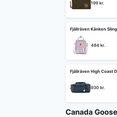
199
kr.
Fjällräven Kånken Sling
484
kr.
Fjällräven High Coast D
930
kr.
Canada Goose 