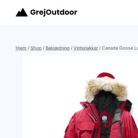
Fortsæt
til
indhold
Hjem
/
Shop
/
Beklædning
/
Vinterjakker
/
Canada Goose Lad