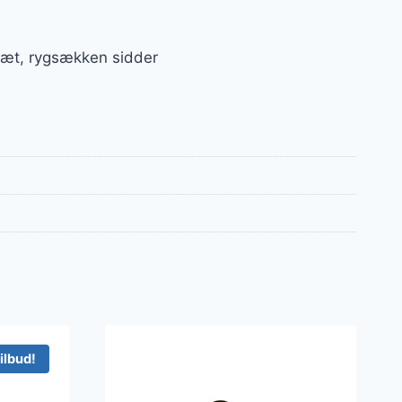
 tæt, rygsækken sidder
ilbud!