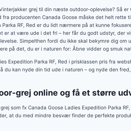
 Vinterjakker grej til din næste outdoor-oplevelse? Så 
d fra producenten Canada Goose måske det helt rette t
 Parka RF, Red er du lidt nærmere på at kunne fokusere
t er at være ude i det fri – her får du godt udstyr, der v
evelse. Simpelthen fordi du ikke skal bekymre dig om uds
ere på det, du er i naturen for: Åbne vidder og smuk nat
 Expedition Parka RF, Red i prisklassen pris fra webs
å du kan nyde din tid ude i naturen – og nyde den fred,
oor-grej online og få et større ud
-grej som fx Canada Goose Ladies Expedition Parka RF, R
der, at du med mindre besvær finder de perfekte produ