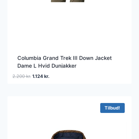
Columbia Grand Trek III Down Jacket
Dame L Hvid Dunjakker
Den
Den
2.200
kr.
1.124
kr.
oprindelige
aktuelle
pris
pris
var:
er:
2.200 kr..
1.124 kr..
Tilbud!