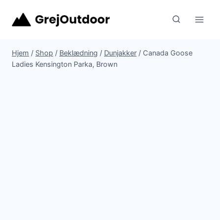
Fortsæt
til
indhold
Hjem
/
Shop
/
Beklædning
/
Dunjakker
/
Canada Goose
Ladies Kensington Parka, Brown