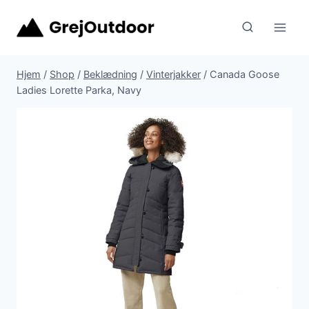
Fortsæt
til
indhold
Hjem
/
Shop
/
Beklædning
/
Vinterjakker
/
Canada Goose
Ladies Lorette Parka, Navy