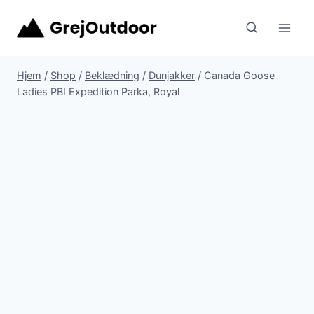
Fortsæt
til
indhold
Hjem
/
Shop
/
Beklædning
/
Dunjakker
/
Canada Goose
Ladies PBI Expedition Parka, Royal