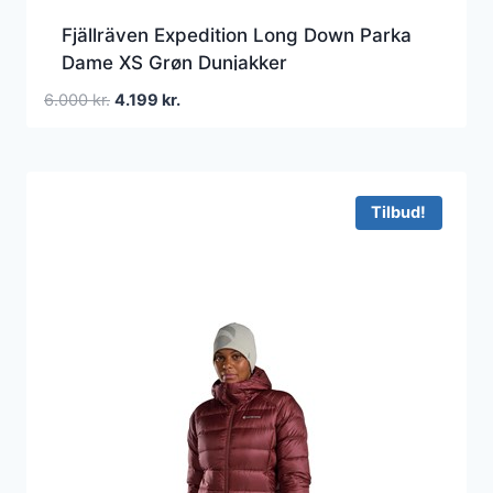
Fjällräven Expedition Long Down Parka
Dame XS Grøn Dunjakker
Den
Den
6.000
kr.
4.199
kr.
oprindelige
aktuelle
pris
pris
var:
er:
6.000 kr..
4.199 kr..
Tilbud!