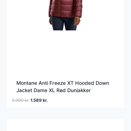
Montane Anti Freeze XT Hooded Down
Jacket Dame XL Rød Dunjakker
Den
Den
3.000
kr.
1.589
kr.
oprindelige
aktuelle
pris
pris
var:
er:
3.000 kr..
1.589 kr..