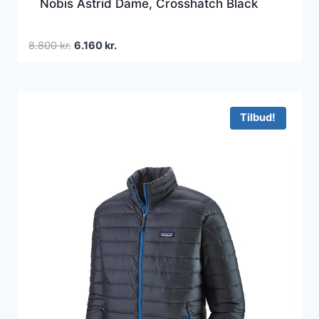
Nobis Astrid Dame, Crosshatch Black
Den
Den
8.800
kr.
6.160
kr.
oprindelige
aktuelle
pris
pris
var:
er:
8.800 kr..
6.160 kr..
Tilbud!