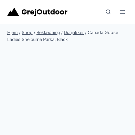
Fortsæt
til
indhold
Hjem
/
Shop
/
Beklædning
/
Dunjakker
/
Canada Goose
Ladies Shelburne Parka, Black