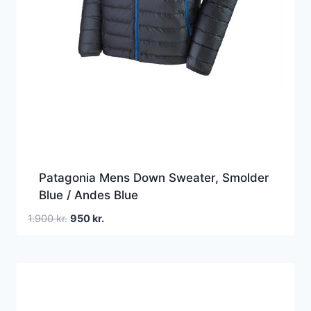
Patagonia Mens Down Sweater, Smolder
Blue / Andes Blue
Den
Den
1.900
kr.
950
kr.
oprindelige
aktuelle
pris
pris
var:
er:
1.900 kr..
950 kr..