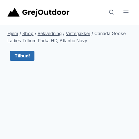
Fortsæt
til
indhold
Hjem
/
Shop
/
Beklædning
/
Vinterjakker
/
Canada Goose
Ladies Trillium Parka HD, Atlantic Navy
Tilbud!