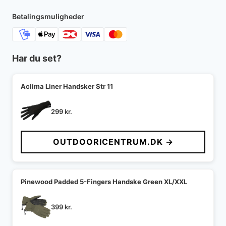
13.500 kr..
10.760 kr..
Betalingsmuligheder
Har du set?
Aclima Liner Handsker Str 11
299
kr.
OUTDOORICENTRUM.DK →
Pinewood Padded 5-Fingers Handske Green XL/XXL
399
kr.