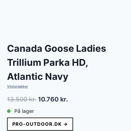
Canada Goose Ladies
Trillium Parka HD,
Atlantic Navy
Vinterjakker
Den
Den
13.500
kr.
10.760
kr.
oprindelige
aktuelle
På lager
pris
pris
PRO-OUTDOOR.DK →
var:
er: