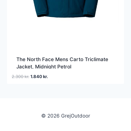
The North Face Mens Carto Triclimate
Jacket, Midnight Petrol
Den
Den
2.300
kr.
1.840
kr.
oprindelige
aktuelle
pris
pris
var:
er:
2.300 kr..
1.840 kr..
© 2026 GrejOutdoor