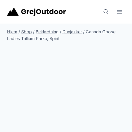
Fortsæt
til
indhold
Hjem
/
Shop
/
Beklædning
/
Dunjakker
/
Canada Goose
Ladies Trillium Parka, Spirit