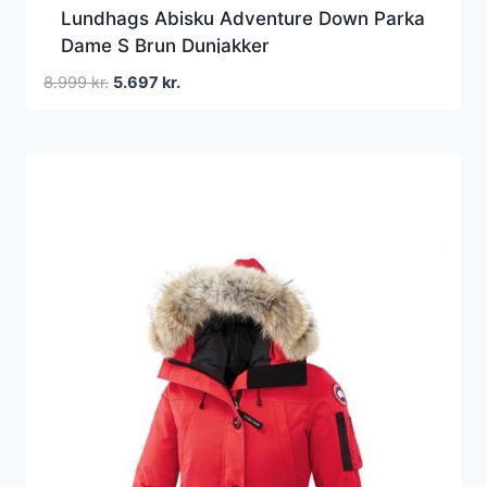
Lundhags Abisku Adventure Down Parka
Dame S Brun Dunjakker
Den
Den
8.999
kr.
5.697
kr.
oprindelige
aktuelle
pris
pris
var:
er:
8.999 kr..
5.697 kr..