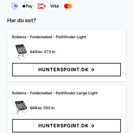
Har du set?
Robens - Foldemøbel - Pathfinder Light
Den
Den
649
kr.
479
kr.
oprindelige
aktuelle
pris
pris
HUNTERSPOINT.DK →
var:
er:
649 kr..
479 kr..
Robens - Foldemøbel - Pathfinder Large Light
Den
Den
699
kr.
589
kr.
oprindelige
aktuelle
pris
pris
HUNTERSPOINT.DK →
var:
er:
699 kr..
589 kr..