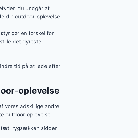
betyder, du undgår at
yde din outdoor-oplevelse
tyr gør en forskel for
stille det dyreste –
ndre tid på at lede efter
tdoor-oplevelse
af vores adskillige andre
te outdoor-oplevelse.
r tæt, rygsækken sidder