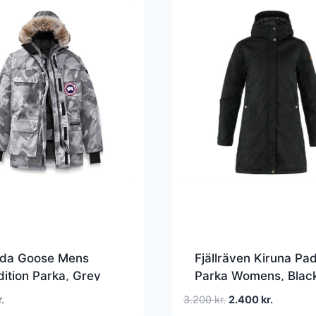
da Goose Mens
Fjällräven Kiruna Pa
ition Parka, Grey
Parka Womens, Blac
h Camo
Den
Den
r.
3.200
kr.
2.400
kr.
oprindelige
aktuelle