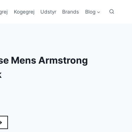
grej
Kogegrej
Udstyr
Brands
Blog
se Mens Armstrong
k
→