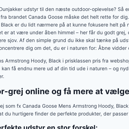
t Dunjakker udstyr til den næste outdoor-oplevelse? S
 fra brandet Canada Goose måske det helt rette for d
lack er du lidt nærmere på at kunne fokusere helt på 
et er at være under åben himmel – her får du godt grej, 
re sjov. Af den simple grund du ikke skal tænke på udsty
oncentrere dig om det, du er i naturen for: Åbne vidder
Armstrong Hoody, Black i prisklassen pris fra websh
 kan få endnu mere ud af din tid ude i naturen – og ny
r.
r-grej online og få mere at vælg
ej som fx Canada Goose Mens Armstrong Hoody, Black on
at du hurtigere finder de perfekte produkter, der pass
rfekte udstyr en stor forskel: