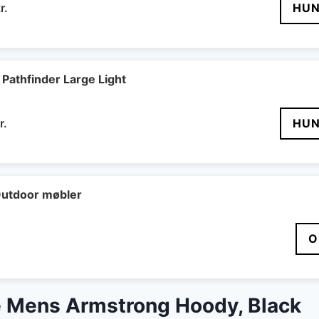
Den
r.
HUN
delige
aktuelle
pris
er:
r..
479 kr..
Pathfinder Large Light
Den
r.
HUN
delige
aktuelle
pris
er:
..
589 kr..
utdoor møbler
O
 Mens Armstrong Hoody, Black