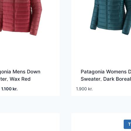
gonia Mens Down
Patagonia Womens 
ter, Wax Red
Sweater, Dark Boreal
Green
Den
Den
1.100
kr.
1.900
kr.
oprindelige
aktuelle
pris
pris
var:
er:
2.200 kr..
1.100 kr..
T