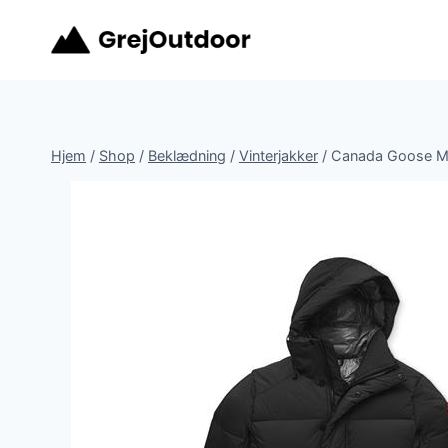
Fortsæt
til
indhold
Hjem
/
Shop
/
Beklædning
/
Vinterjakker
/
Canada Goose Me