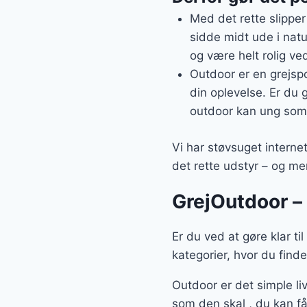
Med det rette slipper
sidde midt ude i natu
og være helt rolig ved
Outdoor er en grejspo
din oplevelse. Er du g
outdoor kan ung so
Vi har støvsuget interne
det rette udstyr – og mer
GrejOutdoor – 
Er du ved at gøre klar ti
kategorier, hvor du find
Outdoor er det simple li
som den skal , du kan få