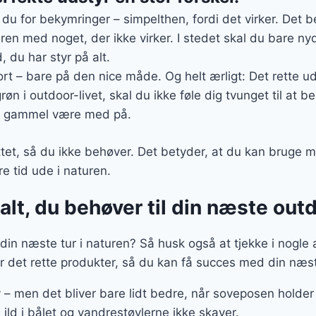
 du for bekymringer – simpelthen, fordi det virker. Det 
ren med noget, der ikke virker. I stedet skal du bare n
, du har styr på alt.
rt – bare på den nice måde. Og helt ærligt: Det rette uds
røn i outdoor-livet, skal du ikke føle dig tvunget til at be
m gammel være med på.
ttet, så du ikke behøver. Det betyder, at du kan bruge mi
e tid ude i naturen.
alt, du behøver til din næste ou
l din næste tur i naturen? Så husk også at tjekke i nogle 
er det rette produkter, så du kan få succes med din næs
v – men det bliver bare lidt bedre, når soveposen holde
 ild i bålet og vandrestøvlerne ikke skaver.