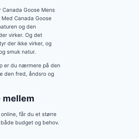
å er Canada Goose Mens
ig. Med Canada Goose
naturen og den
der virker. Og det
r der ikke virker, og
 og smuk natur.
op er du nærmere på den
de den fred, åndsro og
e mellem
line, får du et større
er både budget og behov.