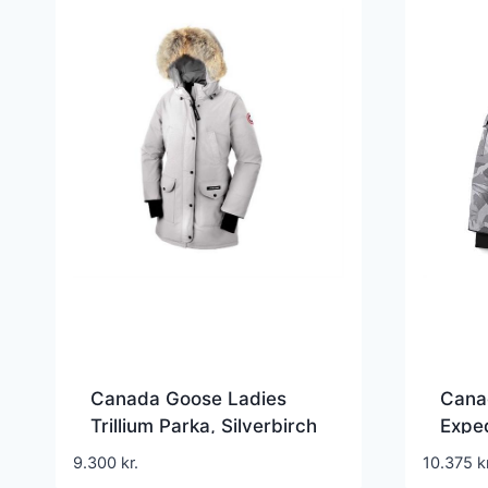
Canada Goose Ladies
Cana
Trillium Parka, Silverbirch
Exped
Brus
9.300
kr.
10.375
k