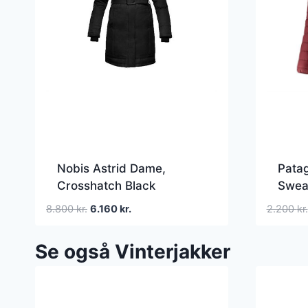
Nobis Astrid Dame,
Pata
Crosshatch Black
Swea
Den
Den
8.800
kr.
6.160
kr.
2.200
kr.
oprindelige
aktuelle
pris
pris
Se også Vinterjakker
var:
er:
8.800 kr..
6.160 kr..