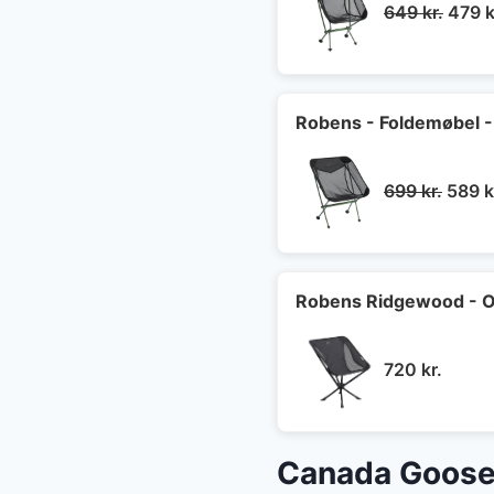
Den
649
kr.
479
k
oprin
pris
var:
649 k
Robens - Foldemøbel - 
Den
699
kr.
589
k
oprin
pris
var:
699 kr
Robens Ridgewood - O
720
kr.
Canada Goose