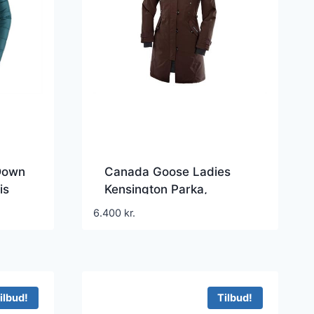
Down
Canada Goose Ladies
is
Kensington Parka,
Caribou
6.400
kr.
ilbud!
Tilbud!