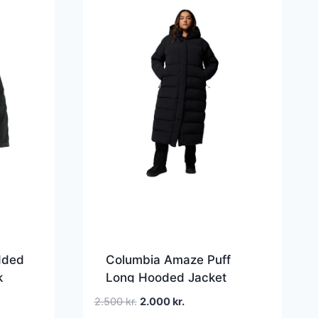
dded
Columbia Amaze Puff
k
Long Hooded Jacket
Womens, Black
Den
Den
2.500
kr.
2.000
kr.
oprindelige
aktuelle