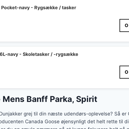
r Pocket-navy - Rygsække / tasker
O
16L-navy - Skoletasker / -rygsække
O
Mens Banff Parka, Spirit
t Dunjakker grej til din næste udendørs-oplevelse? Så 
producenten Canada Goose øjensynligt det helt rette ti