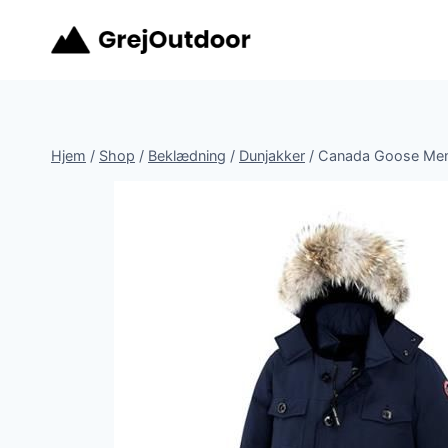
Fortsæt
til
indhold
Hjem
/
Shop
/
Beklædning
/
Dunjakker
/
Canada Goose Mens 