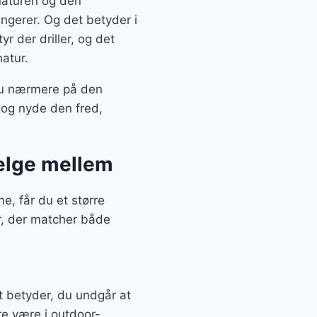
naturen og den
ungerer. Og det betyder i
r der driller, og det
atur.
 du nærmere på den
 og nyde den fred,
vælge mellem
, får du et større
r, der matcher både
t betyder, du undgår at
re være i outdoor-