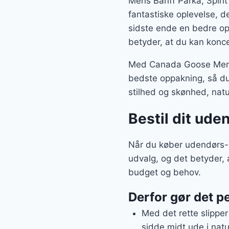
Mens Banff Parka, Spiri
fantastiske oplevelse, de
sidste ende en bedre opl
betyder, at du kan konce
Med Canada Goose Mens B
bedste oppakning, så du
stilhed og skønhed, natu
Bestil dit ude
Når du køber udendørs-g
udvalg, og det betyder,
budget og behov.
Derfor gør det pe
Med det rette slipper
sidde midt ude i natu