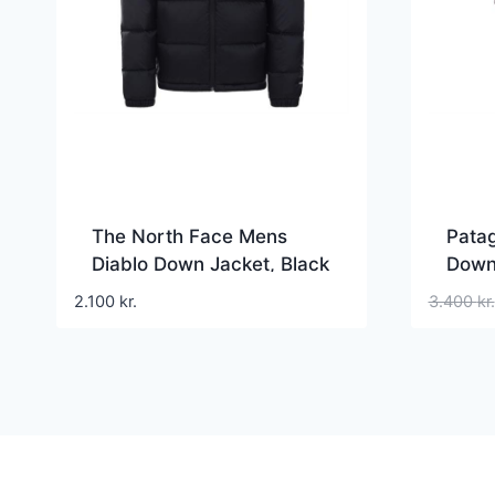
The North Face Mens
Pata
Diablo Down Jacket, Black
Down
/ Black
Obis
2.100
kr.
3.400
kr.