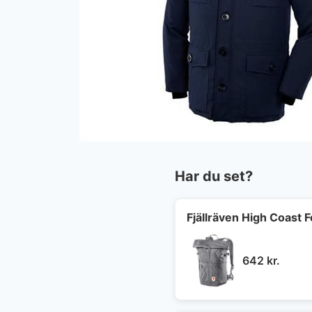
Har du set?
Fjällräven High Coast 
642
kr.