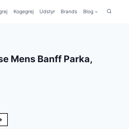
grej
Kogegrej
Udstyr
Brands
Blog
e Mens Banff Parka,
→