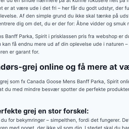
t er du en smule nærmere på at kunne fokusere helt på 
t er at være ude i det fri – her får du godt udstyr, der f
evelse. Af den simple grund du ikke skal tænke på udsty
ntrere dig om det, du er der for: Åbne vidder og smuk n
anff Parka, Spirit i prisklassen pris fra webshop er
 kan få endnu mere ud af din oplevelse ude i naturen –
ren er garant for.
ndørs-grej online og få mere at 
rej som fx Canada Goose Mens Banff Parka, Spirit online
 at du med mindre besvær spotter de perfekte produkte
rfekte grej en stor forskel:
 du for bekymringer – simpelthen, fordi det fungerer. De
ren med noget, der ikke vil som dig. I stedet skal du ba