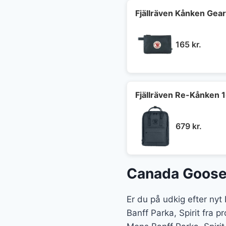
Fjällräven Kånken Gea
165
kr.
Fjällräven Re-Kånken 
679
kr.
Canada Goose 
Er du på udkig efter ny
Banff Parka, Spirit fra 