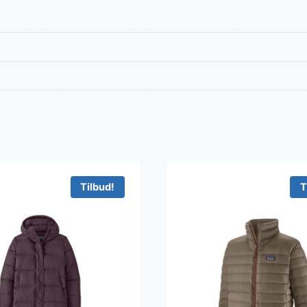
Tilbud!
T