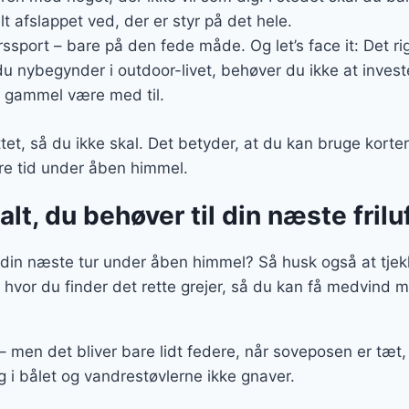
t afslappet ved, der er styr på det hele.
yrssport – bare på den fede måde. Og let’s face it: Det rig
 du nybegynder i outdoor-livet, behøver du ikke at invest
 gammel være med til.
tet, så du ikke skal. Det betyder, at du kan bruge korter
ere tid under åben himmel.
alt, du behøver til din næste fril
il din næste tur under åben himmel? Så husk også at tjek
hvor du finder det rette grejer, så du kan få medvind m
 – men det bliver bare lidt federe, når soveposen er tæ
g i bålet og vandrestøvlerne ikke gnaver.