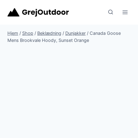
Fortsæt
til
indhold
Hjem
/
Shop
/
Beklædning
/
Dunjakker
/
Canada Goose
Mens Brookvale Hoody, Sunset Orange