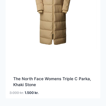
The North Face Womens Triple C Parka,
Khaki Stone
Den
Den
3.000
kr.
1.500
kr.
oprindelige
aktuelle
pris
pris