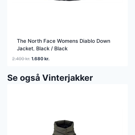
The North Face Womens Diablo Down
Jacket, Black / Black
Den
Den
2.400
kr.
1.680
kr.
oprindelige
aktuelle
pris
pris
Se også Vinterjakker
var:
er:
2.400 kr..
1.680 kr..