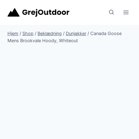
Fortsæt
til
indhold
Hjem
/
Shop
/
Beklædning
/
Dunjakker
/
Canada Goose
Mens Brookvale Hoody, Whiteout