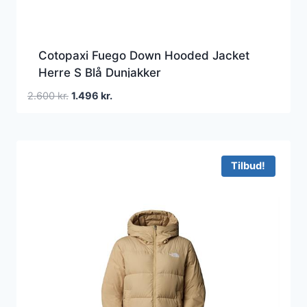
Cotopaxi Fuego Down Hooded Jacket
Herre S Blå Dunjakker
Den
Den
2.600
kr.
1.496
kr.
oprindelige
aktuelle
pris
pris
var:
er:
2.600 kr..
1.496 kr..
Tilbud!