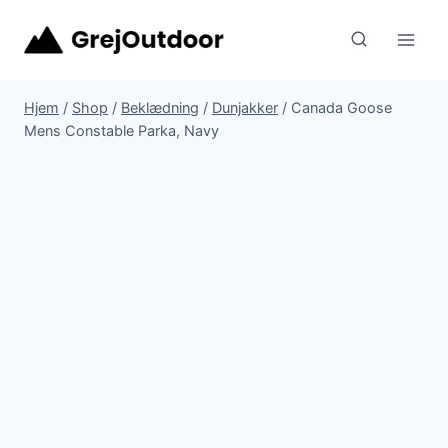
Fortsæt
til
indhold
Hjem
/
Shop
/
Beklædning
/
Dunjakker
/
Canada Goose
Mens Constable Parka, Navy