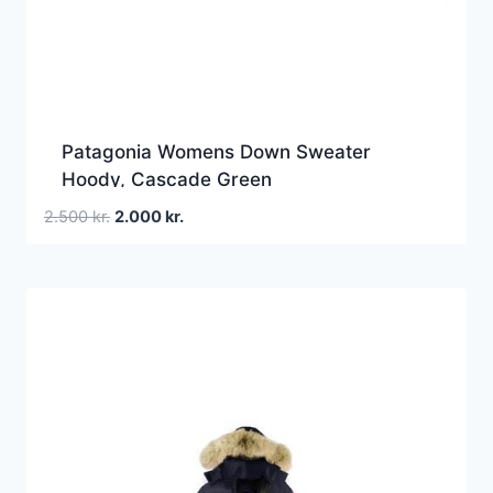
Patagonia Womens Down Sweater
Hoody, Cascade Green
Den
Den
2.500
kr.
2.000
kr.
oprindelige
aktuelle
pris
pris
var:
er:
2.500 kr..
2.000 kr..