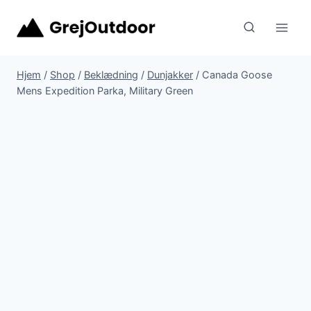
Fortsæt
til
indhold
Hjem
/
Shop
/
Beklædning
/
Dunjakker
/
Canada Goose
Mens Expedition Parka, Military Green