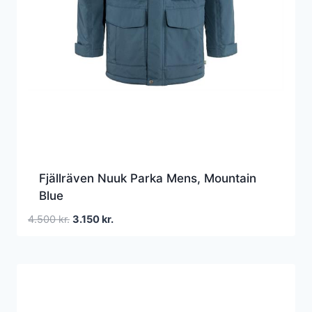
Fjällräven Nuuk Parka Mens, Mountain
Blue
Den
Den
4.500
kr.
3.150
kr.
oprindelige
aktuelle
pris
pris
var:
er:
4.500 kr..
3.150 kr..