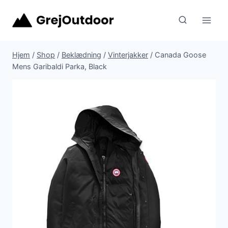
Fortsæt
til
indhold
Hjem
/
Shop
/
Beklædning
/
Vinterjakker
/
Canada Goose
Mens Garibaldi Parka, Black