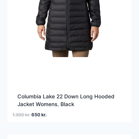
Columbia Lake 22 Down Long Hooded
Jacket Womens, Black
Den
Den
1.300
kr.
650
kr.
oprindelige
aktuelle
pris
pris
var:
er: