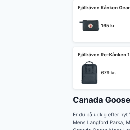
Fjällräven Kånken Gea
165
kr.
Fjällräven Re-Kånken 
679
kr.
Canada Goose 
Er du på udkig efter ny
Mens Langford Parka, Mil