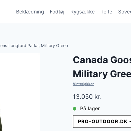
Beklædning
Fodtøj
Rygsække
Telte
Sove
s Langford Parka, Military Green
Canada Goos
Military Gre
Vinterjakker
13.050
kr.
På lager
PRO-OUTDOOR.DK 