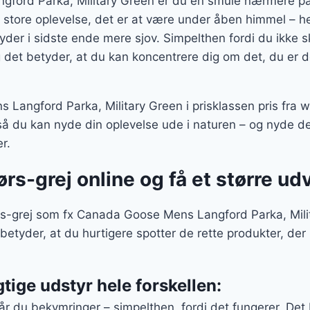
ford Parka, Military Green er du en smule nærmere på
store oplevelse, det er at være under åben himmel – her
yder i sidste ende mere sjov. Simpelthen fordi du ikke 
og det betyder, at du kan koncentrere dig om det, du er 
angford Parka, Military Green i prisklassen pris fra 
å du kan nyde din oplevelse ude i naturen – og nyde de
r.
rs-grej online og få et større ud
rs-grej som fx Canada Goose Mens Langford Parka, Milit
 betyder, at du hurtigere spotter de rette produkter, d
gtige udstyr hele forskellen:
r du bekymringer – simpelthen, fordi det fungerer. Det b