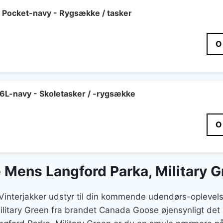
r Pocket-navy - Rygsække / tasker
O
16L-navy - Skoletasker / -rygsække
O
Mens Langford Parka, Military G
t Vinterjakker udstyr til din kommende udendørs-opleve
itary Green fra brandet Canada Goose øjensynligt det he