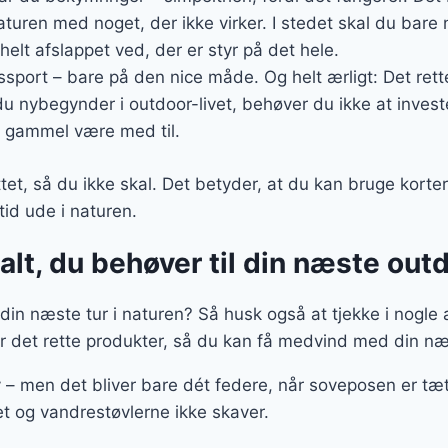
turen med noget, der ikke virker. I stedet skal du bare n
helt afslappet ved, der er styr på det hele.
sport – bare på den nice måde. Og helt ærligt: Det rette
 du nybegynder i outdoor-livet, behøver du ikke at invest
 gammel være med til.
tet, så du ikke skal. Det betyder, at du kan bruge korter
tid ude i naturen.
alt, du behøver til din næste ou
l din næste tur i naturen? Så husk også at tjekke i nogle 
er det rette produkter, så du kan få medvind med din næs
v – men det bliver bare dét federe, når soveposen er t
let og vandrestøvlerne ikke skaver.