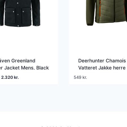
räven Greenland
Deerhunter Chamois
r Jacket Mens, Black
Vatteret Jakke herre
Den
Den
2.320
kr.
549
kr.
oprindelige
aktuelle
pris
pris
var:
er:
2.900 kr..
2.320 kr..