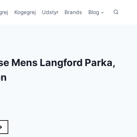
grej
Kogegrej
Udstyr
Brands
Blog
e Mens Langford Parka,
en
→