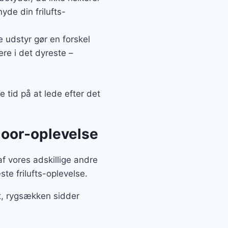
yde din frilufts-
 udstyr gør en forskel
ere i det dyreste –
e tid på at lede efter det
tdoor-oplevelse
af vores adskillige andre
te frilufts-oplevelse.
æt, rygsækken sidder