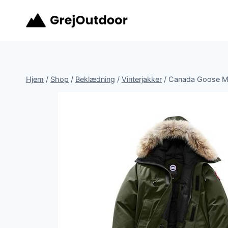
Fortsæt
til
indhold
Hjem
/
Shop
/
Beklædning
/
Vinterjakker
/
Canada Goose Men