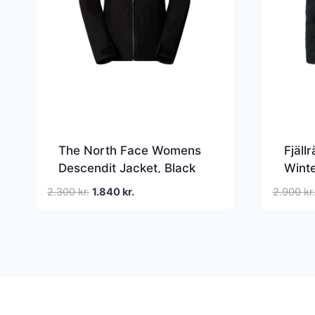
The North Face Womens
Fjäll
Descendit Jacket, Black
Winte
Den
Den
2.300
kr.
1.840
kr.
2.900
kr.
oprindelige
aktuelle
pris
pris
var:
er:
2.300 kr..
1.840 kr..