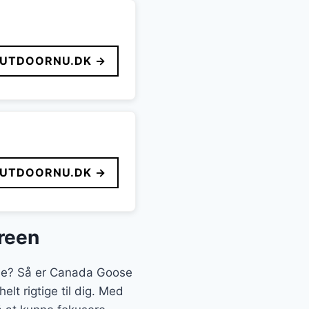
UTDOORNU.DK →
UTDOORNU.DK →
reen
lse? Så er Canada Goose
lt rigtige til dig. Med