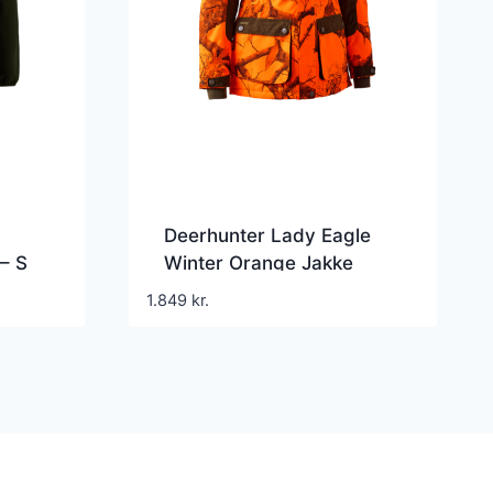
Deerhunter Lady Eagle
 – S
Winter Orange Jakke
dame – 36
1.849
kr.