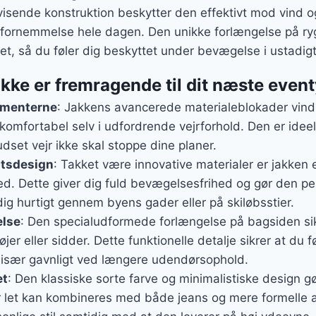
visende konstruktion beskytter den effektivt mod vind o
g fornemmelse hele dagen. Den unikke forlængelse på ry
, så du føler dig beskyttet under bevægelse i ustadigt 
kke er fremragende til dit næste event
ementerne
: Jakkens avancerede materialeblokader vind o
 komfortabel selv i udfordrende vejrforhold. Den er ideel
rudset vejr ikke skal stoppe dine planer.
gtsdesign
: Takket være innovative materialer er jakken 
d. Dette giver dig fuld bevægelsesfrihed og gør den perfe
g hurtigt gennem byens gader eller på skiløbsstier.
lse
: Den specialudformede forlængelse på bagsiden sik
jer eller sidder. Dette funktionelle detalje sikrer at du f
er især gavnligt ved længere udendørsophold.
et
: Den klassiske sorte farve og minimalistiske design gø
der let kan kombineres med både jeans og mere formelle 