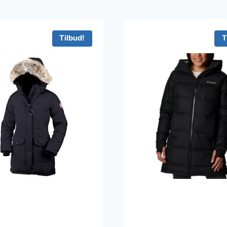
Tilbud!
T