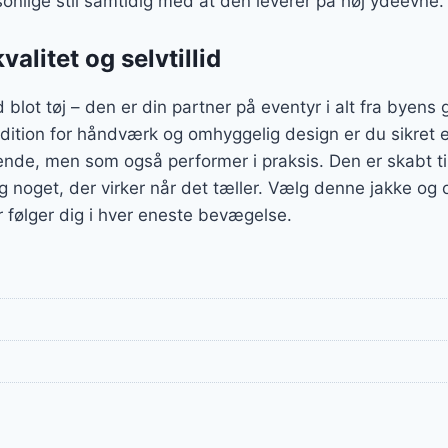
onlige stil samtidig med at den leverer på høj ydeevne.
valitet og selvtillid
lot tøj – den er din partner på eventyr i alt fra byens gad
tion for håndværk og omhyggelig design er du sikret et
nde, men som også performer i praksis. Den er skabt til
g noget, der virker når det tæller. Vælg denne jakke og 
er følger dig i hver eneste bevægelse.