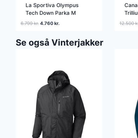
La Sportiva Olympus
Cana
Tech Down Parka M
Trill
Sort/Gul Dunjakker
Den
Den
6.799
kr.
4.760
kr.
12.500
k
oprindelige
aktuelle
pris
pris
Se også Vinterjakker
var:
er:
6.799 kr..
4.760 kr..