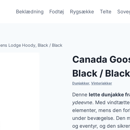
Beklædning
Fodtøj
Rygsække
Telte
Sove
ns Lodge Hoody, Black / Black
Canada Goo
Black / Blac
Dunjakker
,
Vinterjakker
Denne
lette dunjakke f
ydeevne
. Med vindtætte
elementer, mens den fo
under bevægelse. Den min
og eventyr, og den sikre