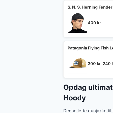
S. N. S. Herning Fender
400
kr.
Patagonia Flying Fish L
Den
300
kr.
240
oprin
pris
var:
Opdag ultima
300 k
Hoody
Denne lette dunjakke til