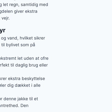
g let regn, samtidig med
gdelen giver ekstra
vejr.
yr
g vand, hvilket sikrer
 til bylivet som på
ekstremt let uden at ofre
kt til daglig brug eller
rer ekstra beskyttelse
øler dig dækket i alle
r denne jakke til et
antrethed. Den