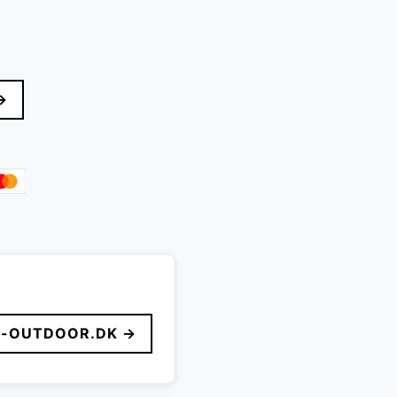
→
-OUTDOOR.DK →