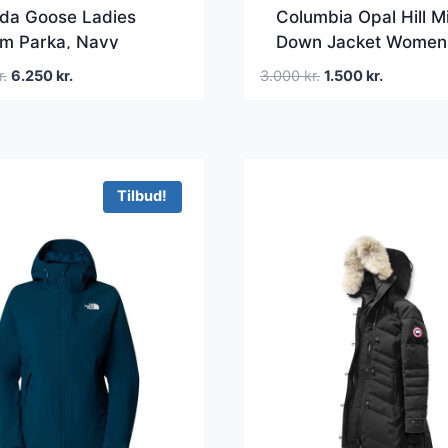
da Goose Ladies
Columbia Opal Hill M
ium Parka, Navy
Down Jacket Women
Black
Den
Den
Den
Den
r.
6.250
kr.
3.000
kr.
1.500
kr.
oprindelige
aktuelle
oprindelige
aktuelle
pris
pris
pris
pris
var:
er:
var:
er:
12.500 kr..
6.250 kr..
3.000 kr..
1.500 kr..
Tilbud!