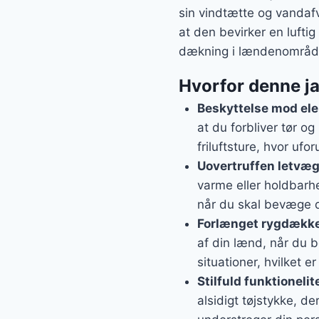
sin vindtætte og vandaf
at den bevirker en lufti
dækning i lændenområdet
Hvorfor denne ja
Beskyttelse mod el
at du forbliver tør og
friluftsture, hvor ufo
Uovertruffen letvæ
varme eller holdbarhe
når du skal bevæge di
Forlænget rygdække
af din lænd, når du bø
situationer, hvilket 
Stilfuld funktionelit
alsidigt tøjstykke, 