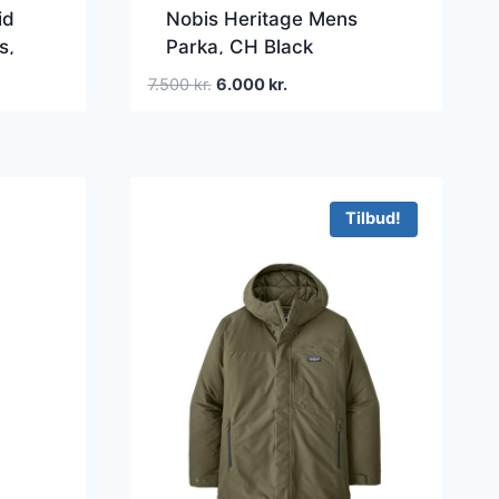
id
Nobis Heritage Mens
s,
Parka, CH Black
Den
Den
7.500
kr.
6.000
kr.
oprindelige
aktuelle
pris
pris
var:
er:
7.500 kr..
6.000 kr..
Tilbud!