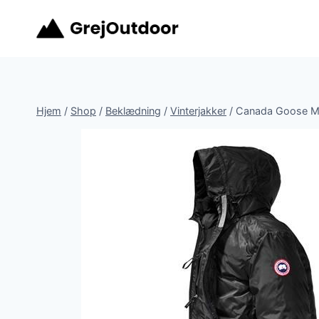
Fortsæt
til
indhold
Hjem
/
Shop
/
Beklædning
/
Vinterjakker
/
Canada Goose Me