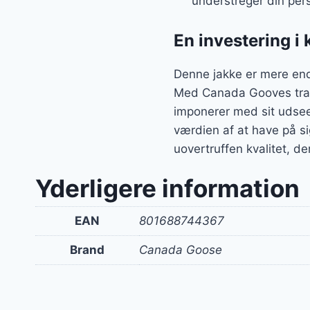
understreger din pers
En investering i k
Denne jakke er mere end b
Med Canada Gooves tradi
imponerer med sit udsee
værdien af at have på si
uovertruffen kvalitet, d
Yderligere information
EAN
801688744367
Brand
Canada Goose