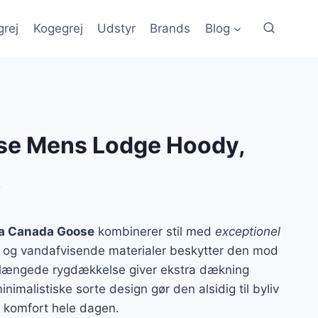
grej
Kogegrej
Udstyr
Brands
Blog
se Mens Lodge Hoody,
k
ra Canada Goose
kombinerer stil med
exceptionel
 og vandafvisende materialer beskytter den mod
rlængede rygdækkelse giver ekstra dækning
imalistiske sorte design gør den alsidig til byliv
r komfort hele dagen.