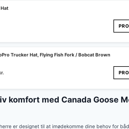
 Hat
PRO
oPro Trucker Hat, Flying Fish Fork / Bobcat Brown
Den
kr.
PRO
delige
aktuelle
pris
er:
tiv komfort med Canada Goose 
r..
240 kr..
 herre er designet til at imødekomme dine behov for båd