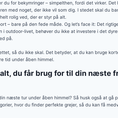
er du for bekymringer – simpelthen, fordi det virker. Det
ren med noget, der ikke vil som dig. I stedet skal du bare
elt rolig ved, der er styr på alt.
sport – bare på den fede måde. Og let’s face it: Det rigtige
n i outdoor-livet, behøver du ikke at investere i det dyr
ed på.
ttet, så du ikke skal. Det betyder, at du kan bruge korte
ere tid under åben himmel.
lt, du får brug for til din næste fr
l din næste tur under åben himmel? Så husk også at gå p
orier, hvor du finder perfekte grejer, så du kan få me