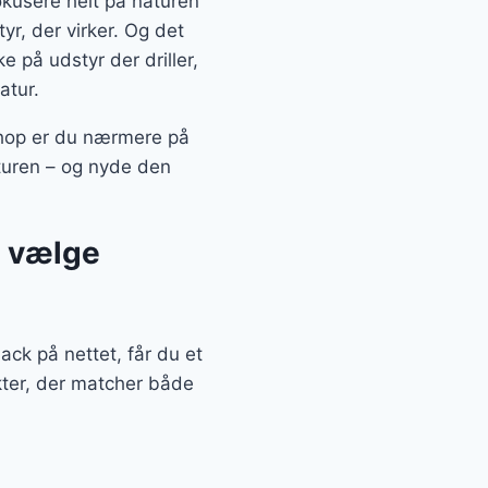
kusere helt på naturen
r, der virker. Og det
 på udstyr der driller,
atur.
shop er du nærmere på
aturen – og nyde den
t vælge
k på nettet, får du et
kter, der matcher både