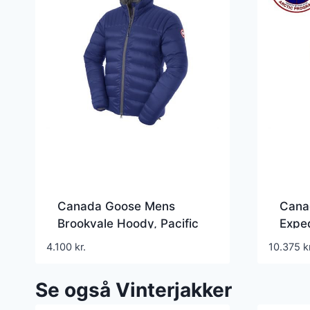
Canada Goose Mens
Cana
Brookvale Hoody, Pacific
Exped
Blue
4.100
kr.
10.375
k
Se også Vinterjakker