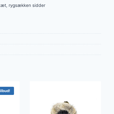
 tæt, rygsækken sidder
ilbud!