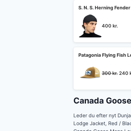
S. N. S. Herning Fender
400
kr.
Patagonia Flying Fish L
Den
300
kr.
240
oprin
pris
var:
Canada Goose 
300 k
Leder du efter nyt Dun
Lodge Jacket, Red / Blac