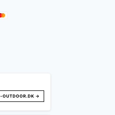
.918 kr..
-OUTDOOR.DK →