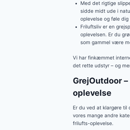
Med det rigtige slipp
sidde midt ude i natu
oplevelse og føle dig h
Friluftsliv er en grej
oplevelsen. Er du grø
som gammel være m
Vi har finkæmmet interne
det rette udstyr – og m
GrejOutdoor – a
oplevelse
Er du ved at klargøre ti
vores mange andre kateg
frilufts-oplevelse.