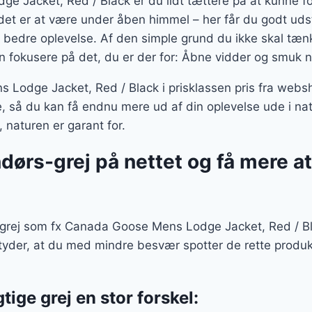
 Jacket, Red / Black er du lidt tættere på at kunne fo
det er at være under åben himmel – her får du godt udsty
 bedre oplevelse. Af den simple grund du ikke skal tænke
n fokusere på det, du er der for: Åbne vidder og smuk n
Lodge Jacket, Red / Black i prisklassen pris fra web
e, så du kan få endnu mere ud af din oplevelse ude i n
 naturen er garant for.
ndørs-grej på nettet og få mere a
rej som fx Canada Goose Mens Lodge Jacket, Red / Blac
etyder, at du med mindre besvær spotter de rette produ
gtige grej en stor forskel: