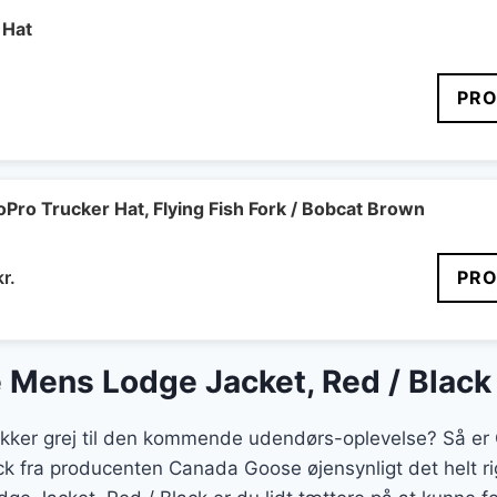
 Hat
PRO
oPro Trucker Hat, Flying Fish Fork / Bobcat Brown
Den
kr.
PRO
delige
aktuelle
pris
er:
Mens Lodge Jacket, Red / Black
r..
240 kr..
jakker grej til den kommende udendørs-oplevelse? Så 
k fra producenten Canada Goose øjensynligt det helt ri