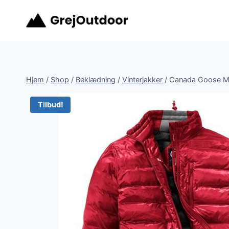
Fortsæt
til
indhold
Hjem
/
Shop
/
Beklædning
/
Vinterjakker
/
Canada Goose Me
Tilbud!