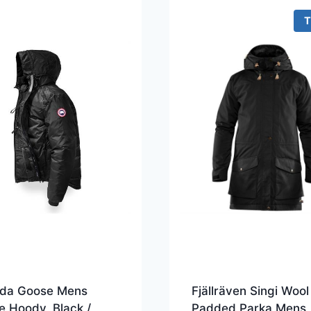
10.000 kr..
8.000 kr
T
da Goose Mens
Fjällräven Singi Wool
 Hoody, Black /
Padded Parka Mens,