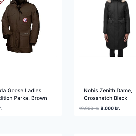
da Goose Ladies
Nobis Zenith Dame,
ition Parka, Brown
Crosshatch Black
Den
Den
r.
10.000
kr.
8.000
kr.
oprindelige
aktuelle
pris
pris
var:
er: