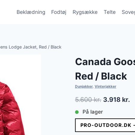
Beklædning
Fodtøj
Rygsække
Telte
Sove
ns Lodge Jacket, Red / Black
Canada Goos
Red / Black
Dunjakker
,
Vinterjakker
Den
D
5.600
kr.
3.918
kr.
oprindelig
a
På lager
pris
p
PRO-OUTDOOR.DK 
var:
er