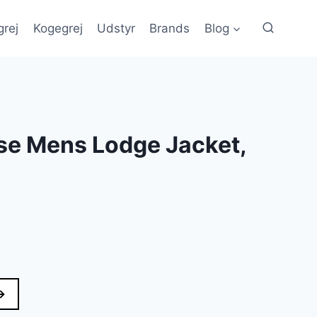
grej
Kogegrej
Udstyr
Brands
Blog
e Mens Lodge Jacket,
en
e
ktuelle
ris
→
: