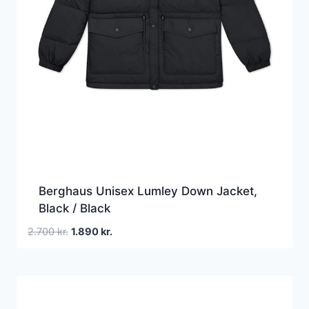
Berghaus Unisex Lumley Down Jacket,
Black / Black
Den
Den
2.700
kr.
1.890
kr.
oprindelige
aktuelle
pris
pris
var:
er:
2.700 kr..
1.890 kr..