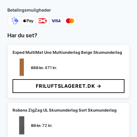
Betalingsmuligheder
Har du set?
Exped MultiMat Uno Multiunderlag Beige Skumunderlag
Den
Den
659
kr.
471
kr.
oprindelige
aktuelle
pris
pris
FRILUFTSLAGERET.DK →
var:
er:
659 kr..
471 kr..
Robens ZigZag UL Skumunderlag Sort Skumunderlag
Den
Den
89
kr.
72
kr.
oprindelige
aktuelle