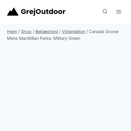
Fortsæt
til
indhold
Hjem
/
Shop
/
Beklædning
/
Vinterjakker
/
Canada Goose
Mens MacMillan Parka, Military Green