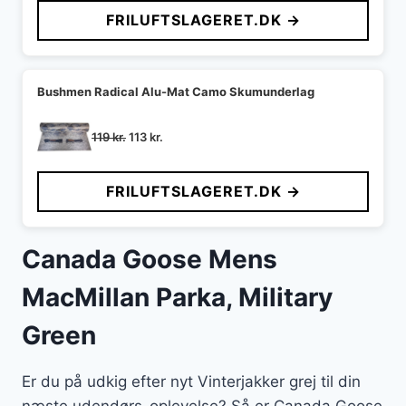
pris
pris
FRILUFTSLAGERET.DK →
var:
er:
89 kr..
72 kr..
Bushmen Radical Alu-Mat Camo Skumunderlag
Den
Den
119
kr.
113
kr.
oprindelige
aktuelle
pris
pris
FRILUFTSLAGERET.DK →
var:
er:
119 kr..
113 kr..
Canada Goose Mens
MacMillan Parka, Military
Green
Er du på udkig efter nyt Vinterjakker grej til din