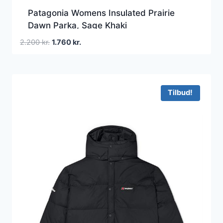
Patagonia Womens Insulated Prairie
Dawn Parka, Sage Khaki
Den
Den
2.200
kr.
1.760
kr.
oprindelige
aktuelle
pris
pris
var:
er:
2.200 kr..
1.760 kr..
Tilbud!