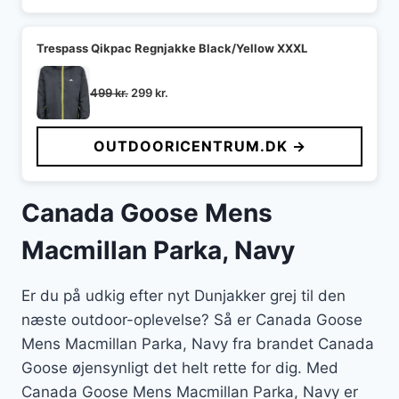
Trespass Qikpac Regnjakke Black/Yellow XXXL
Den
Den
499
kr.
299
kr.
oprindelige
aktuelle
pris
pris
OUTDOORICENTRUM.DK →
var:
er:
499 kr..
299 kr..
Canada Goose Mens
Macmillan Parka, Navy
Er du på udkig efter nyt Dunjakker grej til den
næste outdoor-oplevelse? Så er Canada Goose
Mens Macmillan Parka, Navy fra brandet Canada
Goose øjensynligt det helt rette for dig. Med
Canada Goose Mens Macmillan Parka, Navy er