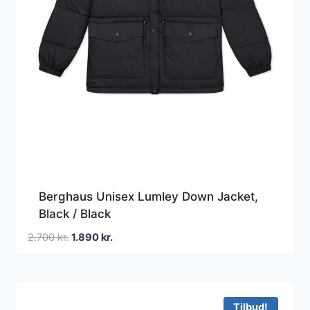
Berghaus Unisex Lumley Down Jacket,
Black / Black
Den
Den
2.700
kr.
1.890
kr.
oprindelige
aktuelle
pris
pris
var:
er:
2.700 kr..
1.890 kr..
Tilbud!