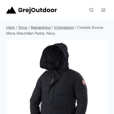
Fortsæt
til
indhold
Hjem
/
Shop
/
Beklædning
/
Vinterjakker
/
Canada Goose
Mens Macmillan Parka, Navy