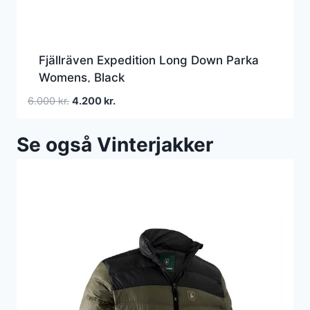
Fjällräven Expedition Long Down Parka
Womens, Black
Den
Den
6.000
kr.
4.200
kr.
oprindelige
aktuelle
pris
pris
Se også Vinterjakker
var:
er:
6.000 kr..
4.200 kr..