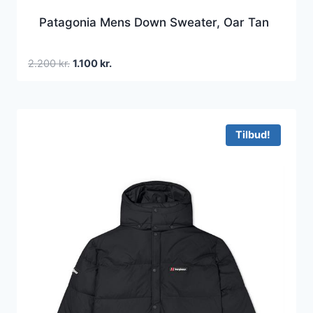
Patagonia Mens Down Sweater, Oar Tan
Den
Den
2.200
kr.
1.100
kr.
oprindelige
aktuelle
pris
pris
var:
er:
2.200 kr..
1.100 kr..
Tilbud!