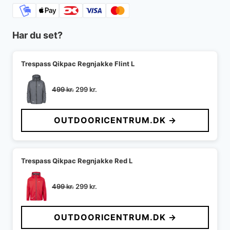
Har du set?
Trespass Qikpac Regnjakke Flint L
Den
Den
499
kr.
299
kr.
oprindelige
aktuelle
pris
pris
OUTDOORICENTRUM.DK →
var:
er:
499 kr..
299 kr..
Trespass Qikpac Regnjakke Red L
Den
Den
499
kr.
299
kr.
oprindelige
aktuelle
pris
pris
OUTDOORICENTRUM.DK →
var:
er:
499 kr..
299 kr..