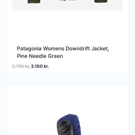
Patagonia Womens Downdrift Jacket,
Pine Needle Green
Den
Den
2.700
kr.
2.160
kr.
oprindelige
aktuelle
pris
pris
var:
er:
2.700 kr..
2.160 kr..