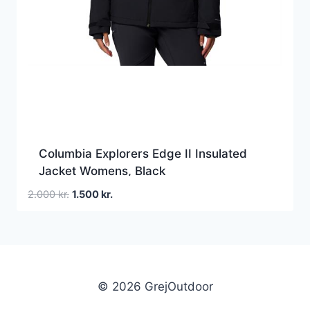
Columbia Explorers Edge II Insulated
Jacket Womens, Black
Den
Den
2.000
kr.
1.500
kr.
oprindelige
aktuelle
pris
pris
var:
er:
2.000 kr..
1.500 kr..
© 2026 GrejOutdoor