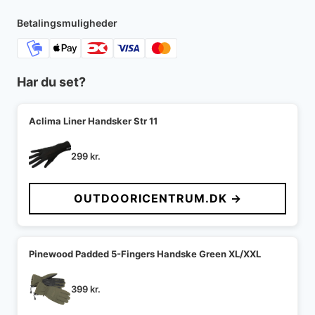
Betalingsmuligheder
Har du set?
Aclima Liner Handsker Str 11
299
kr.
OUTDOORICENTRUM.DK →
Pinewood Padded 5-Fingers Handske Green XL/XXL
399
kr.