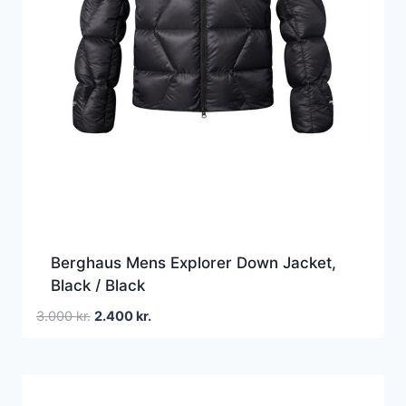
Berghaus Mens Explorer Down Jacket,
Black / Black
Den
Den
3.000
kr.
2.400
kr.
oprindelige
aktuelle
pris
pris
var:
er:
3.000 kr..
2.400 kr..