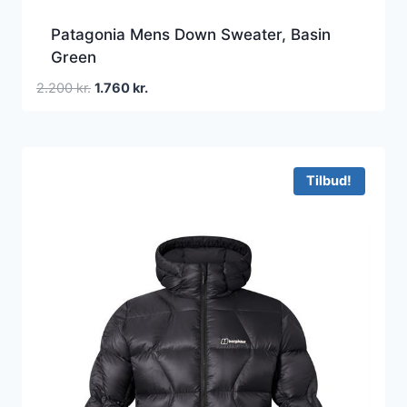
Patagonia Mens Down Sweater, Basin
Green
Den
Den
2.200
kr.
1.760
kr.
oprindelige
aktuelle
pris
pris
var:
er:
2.200 kr..
1.760 kr..
Tilbud!