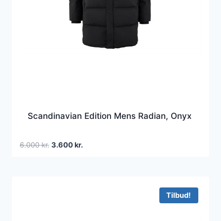
Scandinavian Edition Mens Radian, Onyx
Den
Den
6.000
kr.
3.600
kr.
oprindelige
aktuelle
pris
pris
var:
er:
6.000 kr..
3.600 kr..
Tilbud!