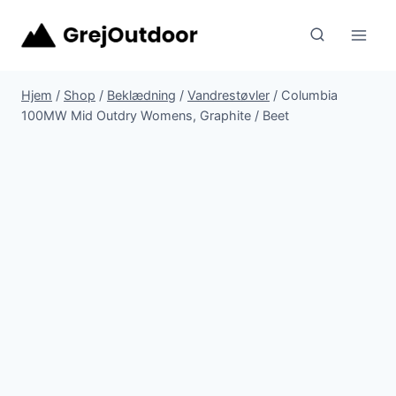
Fortsæt
til
indhold
Hjem
/
Shop
/
Beklædning
/
Vandrestøvler
/
Columbia
100MW Mid Outdry Womens, Graphite / Beet