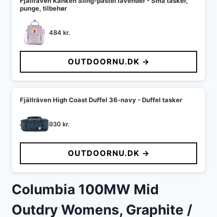
Fjällräven Kånken Sling-pastel lavender - Små tasker,
punge, tilbehør
484
kr.
OUTDOORNU.DK →
Fjällräven High Coast Duffel 36-navy - Duffel tasker
930
kr.
OUTDOORNU.DK →
Columbia 100MW Mid
Outdry Womens, Graphite /