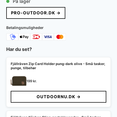
På lager
PRO-OUTDOOR.DK →
Betalingsmuligheder
Har du set?
Fjällräven Zip Card Holder pung-dark olive - Små tasker,
punge, tilbehør
199
kr.
OUTDOORNU.DK →