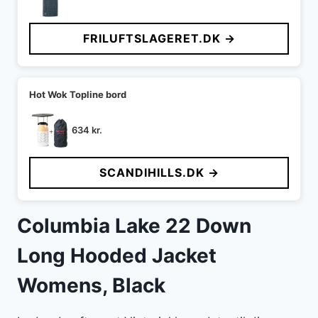
oprindelige
aktuelle
pris
pris
FRILUFTSLAGERET.DK →
var:
er:
799 kr..
643 kr..
Hot Wok Topline bord
634
kr.
SCANDIHILLS.DK →
Columbia Lake 22 Down
Long Hooded Jacket
Womens, Black