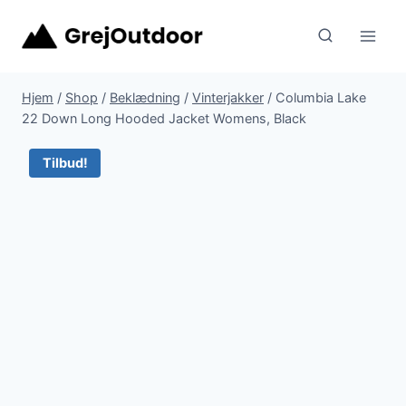
Fortsæt
til
indhold
Hjem
/
Shop
/
Beklædning
/
Vinterjakker
/
Columbia Lake
22 Down Long Hooded Jacket Womens, Black
Tilbud!