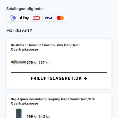
1.300 kr..
650 kr..
Betalingsmuligheder
Har du set?
Bushmen Hideout Thermo Bivy Bag Grøn
Overtræksposer
Den
Den
579
kr.
567
kr.
oprindelige
aktuelle
pris
pris
FRILUFTSLAGERET.DK →
var:
er:
579 kr..
567 kr..
Big Agnes Insulated Sleeping Pad Cover Grøn/Grå
Overtræksposer
Den
Den
799
kr.
643
kr.