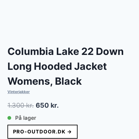
Columbia Lake 22 Down
Long Hooded Jacket
Womens, Black
Vinterjakker
Den
Den
1.300
kr.
650
kr.
oprindelige
aktuelle
På lager
pris
pris
PRO-OUTDOOR.DK →
var:
er: