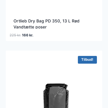
Ortlieb Dry Bag PD 350, 13 L Rød
Vandtætte poser
Den
Den
225
kr.
166
kr.
oprindelige
aktuelle
pris
pris
var:
er:
225 kr..
166 kr..
Tilbud!