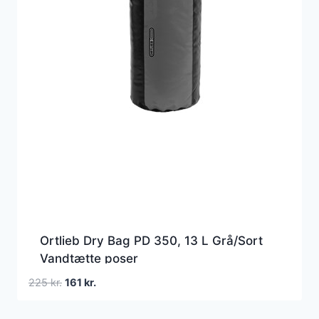
Ortlieb Dry Bag PD 350, 13 L Grå/Sort
Vandtætte poser
Den
Den
225
kr.
161
kr.
oprindelige
aktuelle
pris
pris