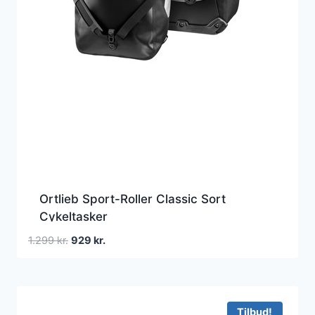
Ortlieb Sport-Roller Classic Sort
Cykeltasker
Den
Den
1.299
kr.
929
kr.
oprindelige
aktuelle
pris
pris
var:
er:
1.299 kr..
929 kr..
Tilbud!