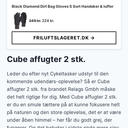
Black Diamond Dirt Bag Gloves S Sort Handsker & luffer
Den
Den
349
kr.
224
kr.
oprindelige
aktuelle
pris
pris
FRILUFTSLAGERET.DK →
var:
er:
349 kr..
224 kr..
Cube affugter 2 stk.
Leder du efter nyt Cykeltasker udstyr til den
kommende udendørs-oplevelse? Så er Cube
affugter 2 stk. fra brandet Relags Gmbh måske
det helt rigtige for dig. Med Cube affugter 2 stk.
er du en smule tættere på at kunne fokusere helt
på naturen og den store oplevelse, det er at være
under åben himmel – her får du godt grej, der
fungerer. Og det betyder i sidste ende mere sjov.