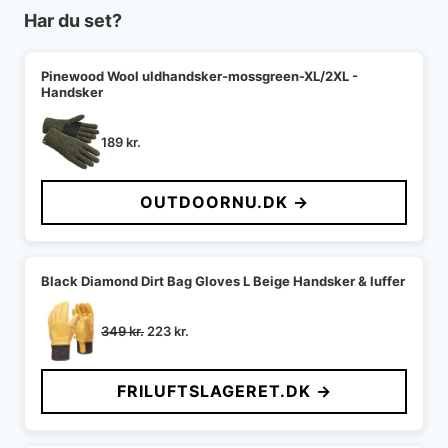
Har du set?
Pinewood Wool uldhandsker-mossgreen-XL/2XL -
Handsker
189
kr.
OUTDOORNU.DK →
Black Diamond Dirt Bag Gloves L Beige Handsker & luffer
Den
Den
349
kr.
223
kr.
oprindelige
aktuelle
pris
pris
FRILUFTSLAGERET.DK →
var:
er:
349 kr..
223 kr..