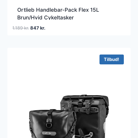
Ortlieb Handlebar-Pack Flex 15L
Brun/Hvid Cykeltasker
Den
Den
1.189
kr.
847
kr.
oprindelige
aktuelle
pris
pris
var:
er:
1.189 kr..
847 kr..
Tilbud!