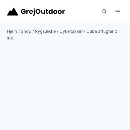
Fortsæt
til
indhold
Hjem
/
Shop
/
Rygsække
/
Cykeltasker
/
Cube affugter 2
stk.