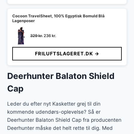
Cocoon TravelSheet, 100% Egyptisk Bomuld Blå
Lagenposer
Den
Den
329
kr.
236
kr.
oprindelige
aktuelle
pris
pris
FRILUFTSLAGERET.DK →
var:
er:
329 kr..
236 kr..
Deerhunter Balaton Shield
Cap
Leder du efter nyt Kasketter grej til din
kommende udendørs-oplevelse? Så er
Deerhunter Balaton Shield Cap fra producenten
Deerhunter måske det helt rette til dig. Med