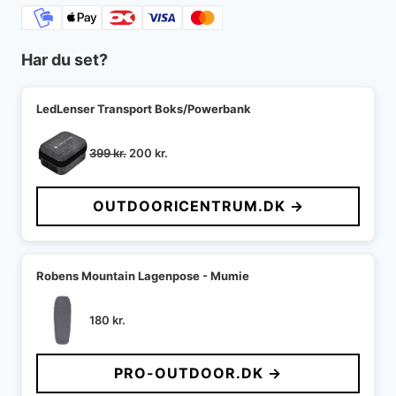
Har du set?
LedLenser Transport Boks/Powerbank
Den
Den
399
kr.
200
kr.
oprindelige
aktuelle
pris
pris
OUTDOORICENTRUM.DK →
var:
er:
399 kr..
200 kr..
Robens Mountain Lagenpose - Mumie
180
kr.
PRO-OUTDOOR.DK →