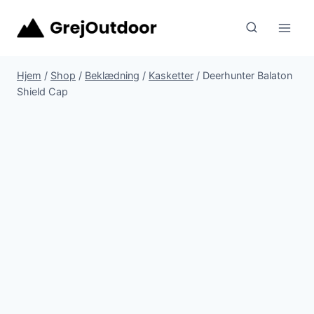
Fortsæt
til
indhold
Hjem
/
Shop
/
Beklædning
/
Kasketter
/
Deerhunter Balaton
Shield Cap