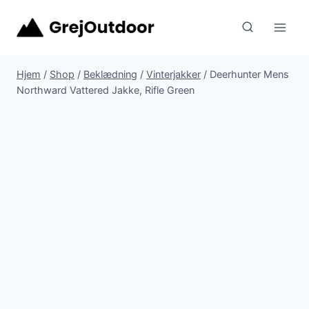
Fortsæt
til
indhold
Hjem
/
Shop
/
Beklædning
/
Vinterjakker
/
Deerhunter Mens
Northward Vattered Jakke, Rifle Green