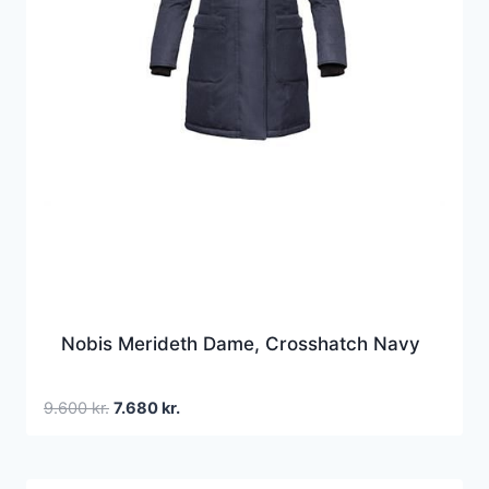
Nobis Merideth Dame, Crosshatch Navy
Den
Den
9.600
kr.
7.680
kr.
oprindelige
aktuelle
pris
pris
var:
er: