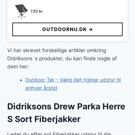
720
kr.
OUTDOORNU.DK →
Vi har skrevet forskellige artikler omkring
Didriksons´s produkter, du kan finde nogle af
dem her:
Outdoor Tøj – Vælg det rigtige udstyr til
enhver årstid
Didriksons Drew Parka Herre
S Sort Fiberjakker
Leder du efter nyt Fiberjakker udstyr til din