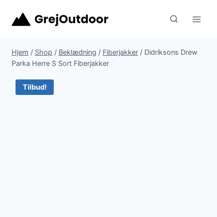
Fortsæt
til
indhold
Hjem
/
Shop
/
Beklædning
/
Fiberjakker
/
Didriksons Drew
Parka Herre S Sort Fiberjakker
Tilbud!