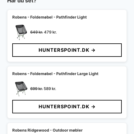
Har du set?
Robens - Foldemøbel - Pathfinder Light
Den
Den
649
kr.
479
kr.
oprindelige
aktuelle
pris
pris
HUNTERSPOINT.DK →
var:
er:
649 kr..
479 kr..
Robens - Foldemøbel - Pathfinder Large Light
Den
Den
699
kr.
589
kr.
oprindelige
aktuelle
pris
pris
HUNTERSPOINT.DK →
var:
er:
699 kr..
589 kr..
Robens Ridgewood - Outdoor møbler