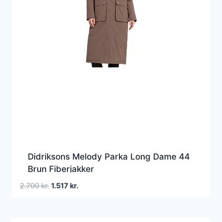
Didriksons Melody Parka Long Dame 44
Brun Fiberjakker
Den
Den
2.700
kr.
1.517
kr.
oprindelige
aktuelle
pris
pris
var:
er: