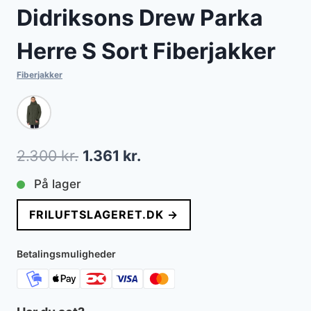
Didriksons Drew Parka
Herre S Sort Fiberjakker
Fiberjakker
Den
Den
2.300
kr.
1.361
kr.
oprindelige
aktuelle
På lager
pris
pris
FRILUFTSLAGERET.DK →
var:
er:
2.300 kr..
1.361 kr..
Betalingsmuligheder