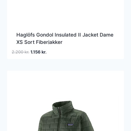
Haglöfs Gondol Insulated II Jacket Dame
XS Sort Fiberjakker
Den
Den
2.200
kr.
1.156
kr.
oprindelige
aktuelle
pris
pris
var:
er:
2.200 kr..
1.156 kr..