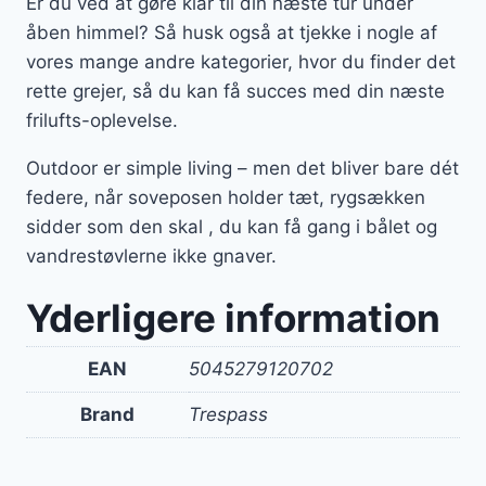
Er du ved at gøre klar til din næste tur under
åben himmel? Så husk også at tjekke i nogle af
vores mange andre kategorier, hvor du finder det
rette grejer, så du kan få succes med din næste
frilufts-oplevelse.
Outdoor er simple living – men det bliver bare dét
federe, når soveposen holder tæt, rygsækken
sidder som den skal , du kan få gang i bålet og
vandrestøvlerne ikke gnaver.
Yderligere information
EAN
5045279120702
Brand
Trespass