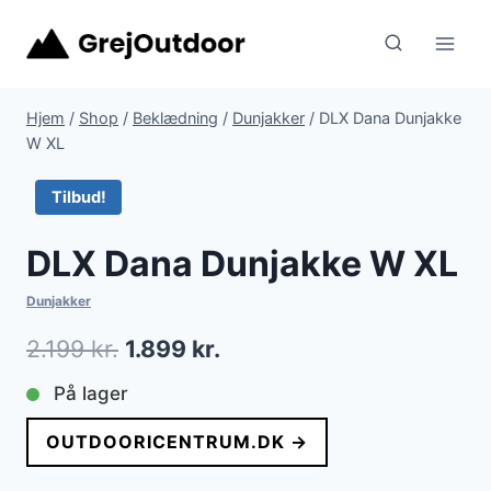
Fortsæt
til
indhold
Hjem
/
Shop
/
Beklædning
/
Dunjakker
/
DLX Dana Dunjakke
W XL
Tilbud!
DLX Dana Dunjakke W XL
Dunjakker
Den
Den
2.199
kr.
1.899
kr.
oprindelige
aktuelle
På lager
pris
pris
OUTDOORICENTRUM.DK →
var:
er: