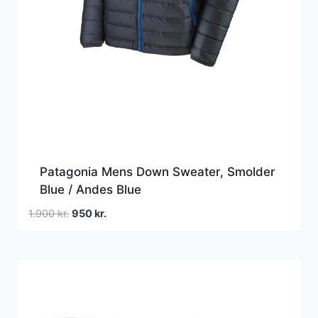
Patagonia Mens Down Sweater, Smolder
Blue / Andes Blue
Den
Den
1.900
kr.
950
kr.
oprindelige
aktuelle
pris
pris
var:
er:
1.900 kr..
950 kr..