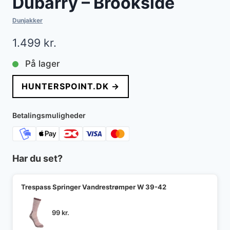
Dubarry – Brookside
Dunjakker
1.499
kr.
På lager
HUNTERSPOINT.DK →
Betalingsmuligheder
Har du set?
Trespass Springer Vandrestrømper W 39-42
99
kr.