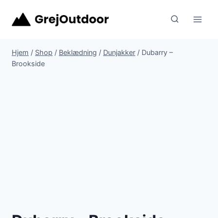
Fortsæt
til
indhold
Hjem
/
Shop
/
Beklædning
/
Dunjakker
/
Dubarry –
Brookside