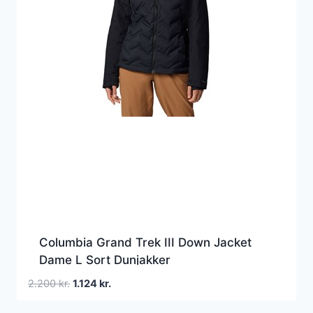
Columbia Grand Trek III Down Jacket
Dame L Sort Dunjakker
Den
Den
2.200
kr.
1.124
kr.
oprindelige
aktuelle