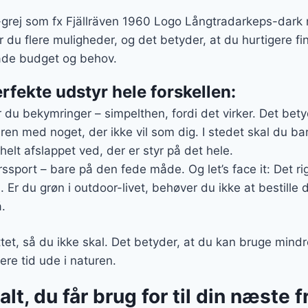
r-grej som fx Fjällräven 1960 Logo Långtradarkeps-dark
år du flere muligheder, og det betyder, at du hurtigere f
åde budget og behov.
rfekte udstyr hele forskellen:
du bekymringer – simpelthen, fordi det virker. Det betyde
ren med noget, der ikke vil som dig. I stedet skal du ba
helt afslappet ved, der er styr på det hele.
yrssport – bare på den fede måde. Og let’s face it: Det ri
. Er du grøn i outdoor-livet, behøver du ikke at bestille
.
ttet, så du ikke skal. Det betyder, at du kan bruge mindr
ere tid ude i naturen.
lt, du får brug for til din næste fr