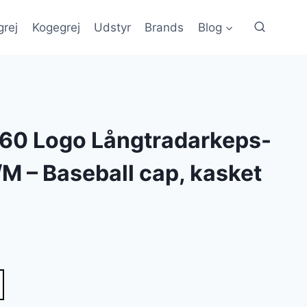
grej
Kogegrej
Udstyr
Brands
Blog
960 Logo Långtradarkeps-
M – Baseball cap, kasket