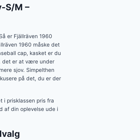
y-S/M –
Så er Fjällräven 1960
ällräven 1960 måske det
seball cap, kasket er du
, det er at være under
 mere sjov. Simpelthen
okusere på det, du er der
 prisklassen pris fra
 af din oplevelse ude i
dvalg