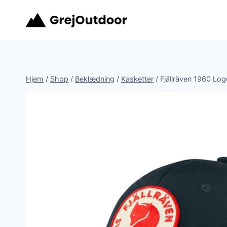
Fortsæt
til
indhold
Hjem
/
Shop
/
Beklædning
/
Kasketter
/
Fjällräven 1960 Lo