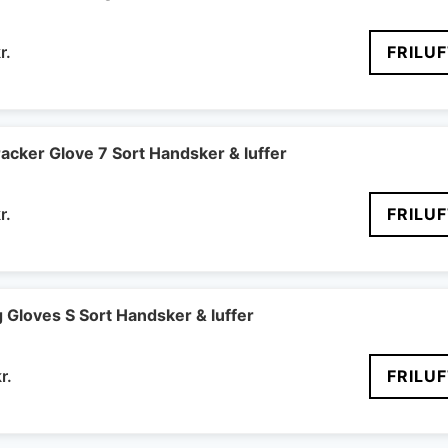
Den
r.
FRILU
delige
aktuelle
pris
er:
r..
223 kr..
acker Glove 7 Sort Handsker & luffer
Den
r.
FRILU
delige
aktuelle
pris
er:
r..
382 kr..
 Gloves S Sort Handsker & luffer
Den
r.
FRILU
delige
aktuelle
pris