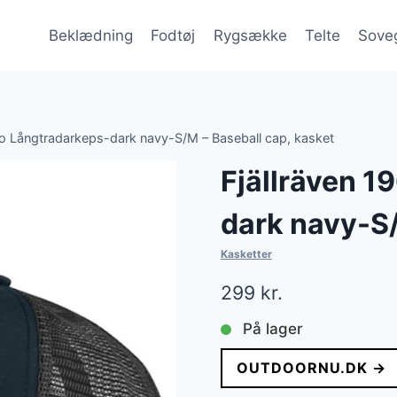
Beklædning
Fodtøj
Rygsække
Telte
Sove
go Långtradarkeps-dark navy-S/M – Baseball cap, kasket
Fjällräven 1
dark navy-S/
Kasketter
299
kr.
På lager
OUTDOORNU.DK →