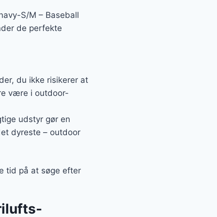
 navy-S/M – Baseball
inder de perfekte
r, du ikke risikerer at
re være i outdoor-
gtige udstyr gør en
 det dyreste – outdoor
e tid på at søge efter
ilufts-