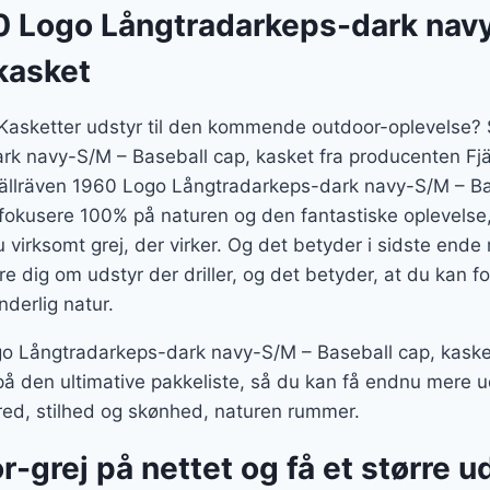
er:
60 Logo Långtradarkeps-dark nav
r..
224 kr..
kasket
 Kasketter udstyr til den kommende outdoor-oplevelse? 
k navy-S/M – Baseball cap, kasket fra producenten Fj
 Fjällräven 1960 Logo Långtradarkeps-dark navy-S/M – Ba
 fokusere 100% på naturen og den fantastiske oplevelse
 virksomt grej, der virker. Og det betyder i sidste ende
re dig om udstyr der driller, og det betyder, at du kan f
nderlig natur.
o Långtradarkeps-dark navy-S/M – Baseball cap, kasket i
å den ultimative pakkeliste, så du kan få endnu mere ud
red, stilhed og skønhed, naturen rummer.
r-grej på nettet og få et større u