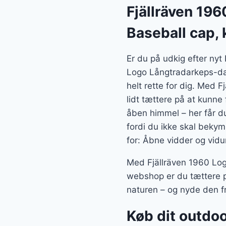
var:
Fjällräven 19
349 k
Baseball cap, 
Er du på udkig efter nyt
Logo Långtradarkeps-dar
helt rette for dig. Med
lidt tættere på at kunne
åben himmel – her får du
fordi du ikke skal bekym
for: Åbne vidder og vidu
Med Fjällräven 1960 Log
webshop er du tættere p
naturen – og nyde den f
Køb dit outdoo