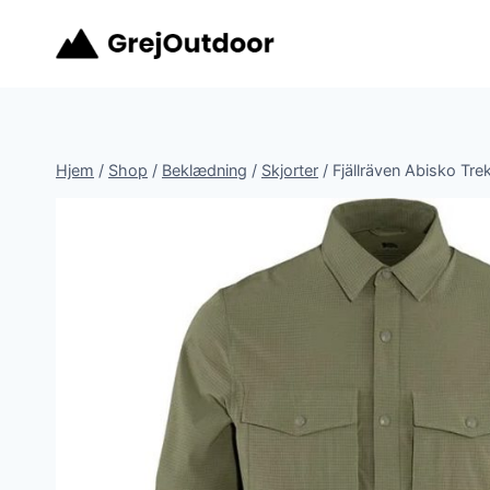
Fortsæt
til
indhold
Hjem
/
Shop
/
Beklædning
/
Skjorter
/
Fjällräven Abisko Tre