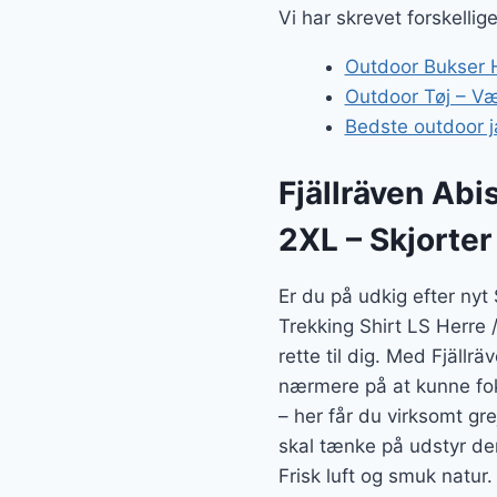
var:
Vi har skrevet forskellig
119 kr.
Outdoor Bukser H
Outdoor Tøj – Væl
Bedste outdoor j
Fjällräven Abi
2XL – Skjorter
Er du på udkig efter nyt
Trekking Shirt LS Herre 
rette til dig. Med Fjällr
nærmere på at kunne foku
– her får du virksomt gre
skal tænke på udstyr der 
Frisk luft og smuk natur.