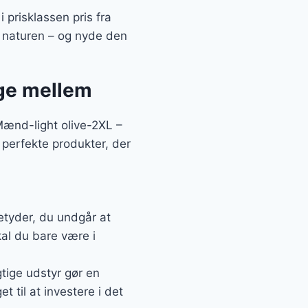
 prisklassen pris fra
 naturen – og nyde den
lge mellem
Mænd-light olive-2XL –
e perfekte produkter, der
betyder, du undgår at
al du bare være i
gtige udstyr gør en
t til at investere i det