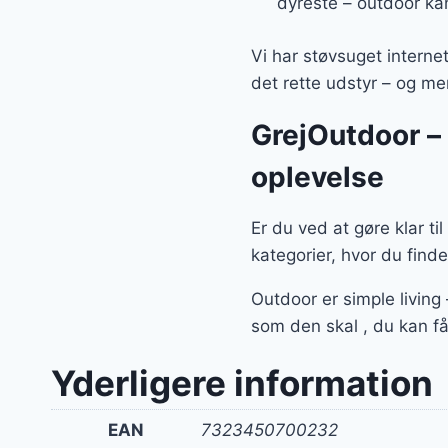
dyreste – outdoor kan
Vi har støvsuget interne
det rette udstyr – og m
GrejOutdoor – a
oplevelse
Er du ved at gøre klar t
kategorier, hvor du finde
Outdoor er simple living
som den skal , du kan få
Yderligere information
EAN
7323450700232