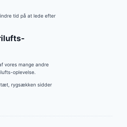
ndre tid på at lede efter
ilufts-
e af vores mange andre
ilufts-oplevelse.
r tæt, rygsækken sidder