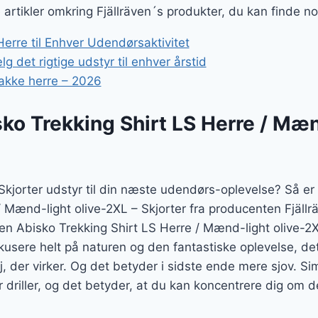
er:
e artikler omkring Fjällräven´s produkter, du kan finde n
.
113 kr..
erre til Enhver Udendørsaktivitet
g det rigtige udstyr til enhver årstid
akke herre – 2026
sko Trekking Shirt LS Herre / Mæn
 Skjorter udstyr til din næste udendørs-oplevelse? Så er
/ Mænd-light olive-2XL – Skjorter fra producenten Fjällrä
även Abisko Trekking Shirt LS Herre / Mænd-light olive-2X
sere helt på naturen og den fantastiske oplevelse, det 
j, der virker. Og det betyder i sidste ende mere sjov. Si
driller, og det betyder, at du kan koncentrere dig om det