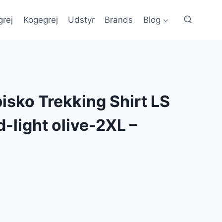
grej
Kogegrej
Udstyr
Brands
Blog
bisko Trekking Shirt LS
-light olive-2XL –