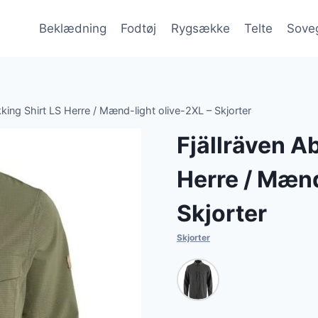
Beklædning
Fodtøj
Rygsække
Telte
Sove
kking Shirt LS Herre / Mænd-light olive-2XL – Skjorter
Fjällräven A
Herre / Mænd
Skjorter
Skjorter