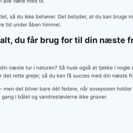
 alle være med til.
ttet, så du ikke behøver. Det betyder, at du kan bruge mi
ere tid under åben himmel.
lt, du får brug for til din næste fr
il din næste tur i naturen? Så husk også at tjekke i nogl
r det rette grejer, så du kan få succes med din næste fr
 – men det bliver bare dét federe, når soveposen holde
 gang i bålet og vandrestøvlerne ikke gnaver.