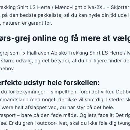
ekking Shirt LS Herre / Mænd-light olive-2XL – Skjorter i
å den bedste pakkeliste, så du kan nyde din tid ude i
 naturen er garant for.
ørs-grej online og få mere at væ
rej som fx Fjällräven Abisko Trekking Shirt LS Herre / 
t større udvalg, og det betyder, at du hurtigere finder d
behov.
rfekte udstyr hele forskellen:
 du for bekymringer – simpelthen, fordi det virker. Det 
nmandsland med noget, der ikke vil som dig. I stedet sk
være helt afslappet ved, du har styr på det hele.
yrssport – bare på den fede måde. Og let’s face it: Det ri
lse. Er du grøn i outdoor-livet, skal du ikke føle dig tvunge