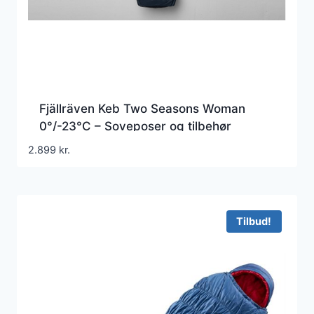
Fjällräven Keb Two Seasons Woman
0°/-23°C – Soveposer og tilbehør
2.899
kr.
Tilbud!