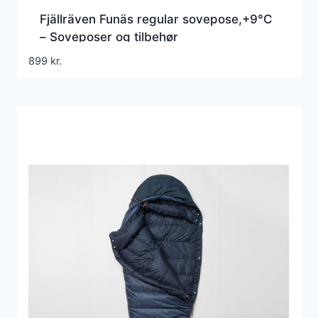
Fjällräven Funäs regular sovepose,+9°C
– Soveposer og tilbehør
899
kr.