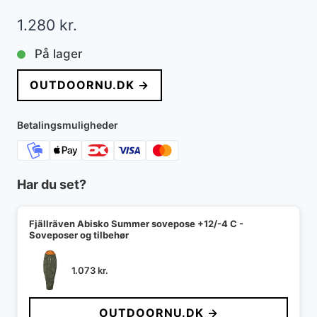
1.280
kr.
På lager
OUTDOORNU.DK →
Betalingsmuligheder
Har du set?
Fjällräven Abisko Summer sovepose +12/-4 C -
Soveposer og tilbehør
1.073
kr.
OUTDOORNU.DK →