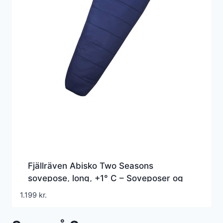
Fjällräven Abisko Two Seasons
sovepose, long, +1° C – Soveposer og
tilbehør
1.199
kr.