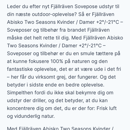
Leder du efter nyt Fjällräven Sovepose udstyr til
din næste outdoor-oplevelse? Så er Fjällräven
Abisko Two Seasons Kvinder / Damer +2°/-21°C –
Soveposer og tilbehør fra brandet Fjällräven
måske det helt rette til dig. Med Fjällräven Abisko
Two Seasons Kvinder / Damer +2°/-21°C –
Soveposer og tilbehør er du en smule tættere på
at kunne fokusere 100% på naturen og den
fantastiske oplevelse, det er at være ude i det fri
– her får du virksomt grej, der fungerer. Og det
betyder i sidste ende en bedre oplevelse.
Simpelthen fordi du ikke skal bekymre dig om
udstyr der driller, og det betyder, at du kan
koncentrere dig om det, du er der for: Frisk luft
og vidunderlig natur.
Med Fjällräven Abisko Two Seasons Kvinder /