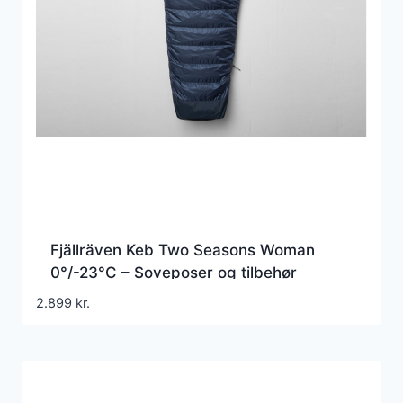
Fjällräven Keb Two Seasons Woman
0°/-23°C – Soveposer og tilbehør
2.899
kr.