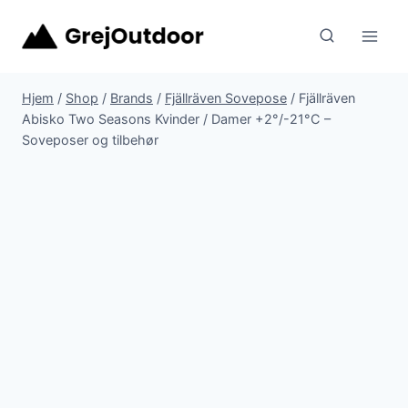
Fortsæt
til
indhold
Hjem
/
Shop
/
Brands
/
Fjällräven Sovepose
/
Fjällräven
Abisko Two Seasons Kvinder / Damer +2°/-21°C –
Soveposer og tilbehør