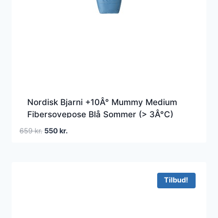
Nordisk Bjarni +10Â° Mummy Medium
Fibersovepose Blå Sommer (> 3Â°C)
Den
Den
659
kr.
550
kr.
oprindelige
aktuelle
pris
pris
var:
er:
659 kr..
550 kr..
Tilbud!