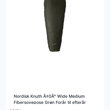
Nordisk Knuth Â±0Â° Wide Medium
Fibersovepose Grøn Forår til efterår
(+3Â°C til -8Â°C)