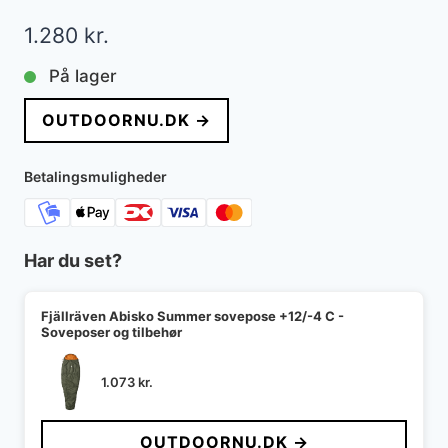
1.280
kr.
På lager
OUTDOORNU.DK →
Betalingsmuligheder
Har du set?
Fjällräven Abisko Summer sovepose +12/-4 C -
Soveposer og tilbehør
1.073
kr.
OUTDOORNU.DK →