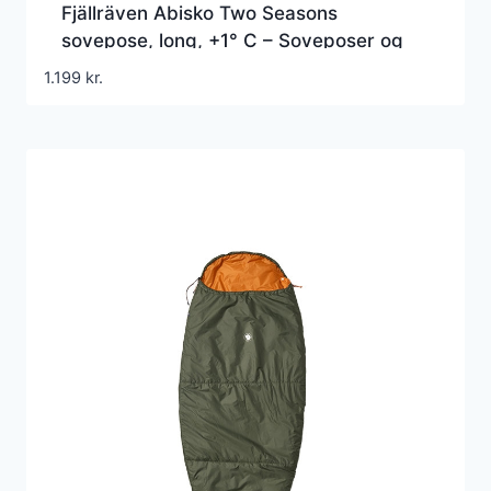
Fjällräven Abisko Two Seasons
sovepose, long, +1° C – Soveposer og
tilbehør
1.199
kr.