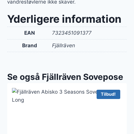
vandrestøvlerne ikke skaver.
Yderligere information
EAN
7323451091377
Brand
Fjällräven
Se også Fjällräven Sovepose
Tilbud!