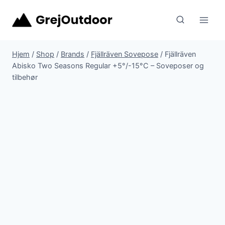
Fortsæt
til
indhold
Hjem
/
Shop
/
Brands
/
Fjällräven Sovepose
/
Fjällräven
Abisko Two Seasons Regular +5°/-15°C – Soveposer og
tilbehør