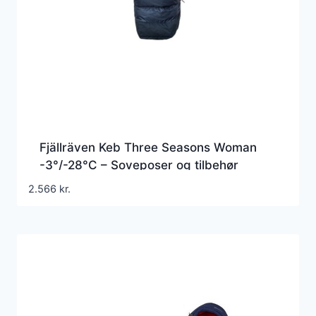
Fjällräven Keb Three Seasons Woman
-3°/-28°C – Soveposer og tilbehør
2.566
kr.