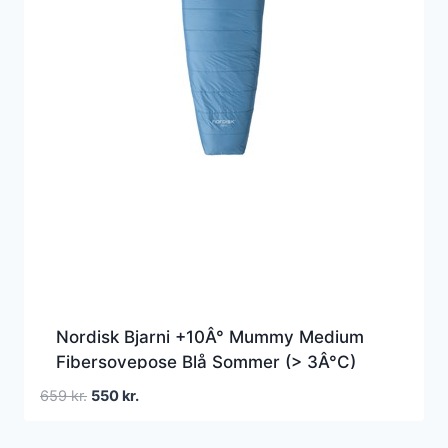
Nordisk Bjarni +10Â° Mummy Medium
Fibersovepose Blå Sommer (> 3Â°C)
Den
Den
659
kr.
550
kr.
oprindelige
aktuelle
pris
pris