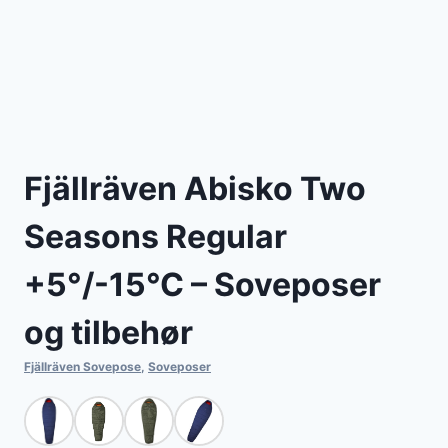
Fjällräven Abisko Two
Seasons Regular
+5°/-15°C – Soveposer
og tilbehør
Fjällräven Sovepose
,
Soveposer