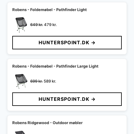
Robens - Foldemøbel - Pathfinder Light
Den
Den
649
kr.
479
kr.
oprindelige
aktuelle
pris
pris
HUNTERSPOINT.DK →
var:
er:
649 kr..
479 kr..
Robens - Foldemøbel - Pathfinder Large Light
Den
Den
699
kr.
589
kr.
oprindelige
aktuelle
pris
pris
HUNTERSPOINT.DK →
var:
er:
699 kr..
589 kr..
Robens Ridgewood - Outdoor møbler