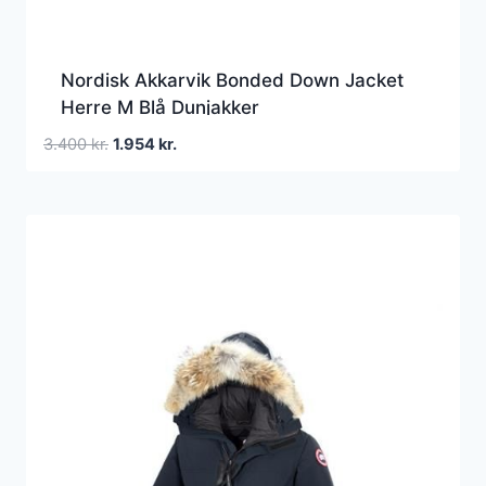
Nordisk Akkarvik Bonded Down Jacket
Herre M Blå Dunjakker
Den
Den
3.400
kr.
1.954
kr.
oprindelige
aktuelle
pris
pris
var:
er:
3.400 kr..
1.954 kr..