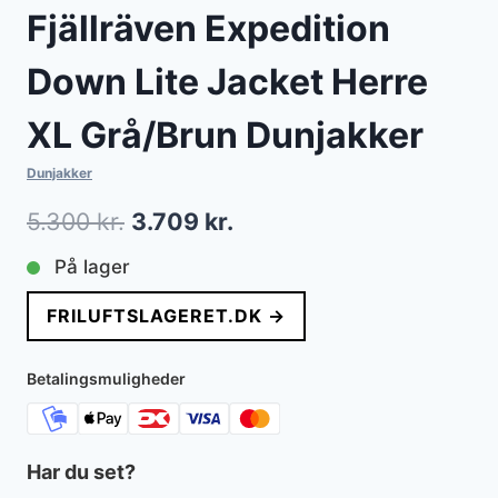
Fjällräven Expedition
Down Lite Jacket Herre
XL Grå/Brun Dunjakker
Dunjakker
Den
Den
5.300
kr.
3.709
kr.
oprindelige
aktuelle
På lager
pris
pris
FRILUFTSLAGERET.DK →
var:
er:
5.300 kr..
3.709 kr..
Betalingsmuligheder
Har du set?