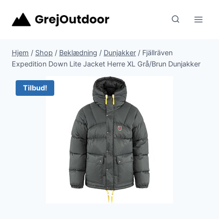
Fortsæt
til
indhold
Hjem
/
Shop
/
Beklædning
/
Dunjakker
/
Fjällräven
Expedition Down Lite Jacket Herre XL Grå/Brun Dunjakker
Tilbud!