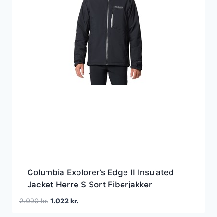
Columbia Explorer’s Edge II Insulated
Jacket Herre S Sort Fiberjakker
Den
Den
2.000
kr.
1.022
kr.
oprindelige
aktuelle