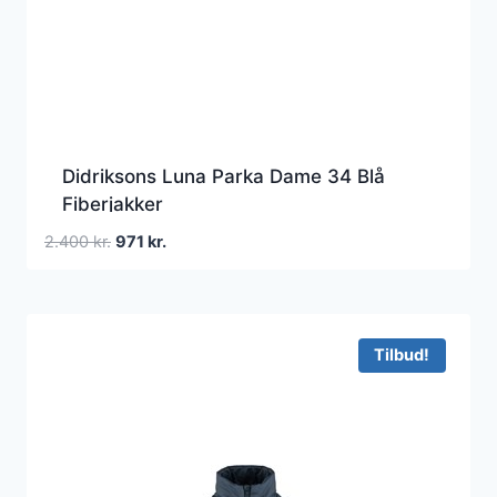
Didriksons Luna Parka Dame 34 Blå
Fiberjakker
Den
Den
2.400
kr.
971
kr.
oprindelige
aktuelle
pris
pris
var:
er:
2.400 kr..
971 kr..
Tilbud!