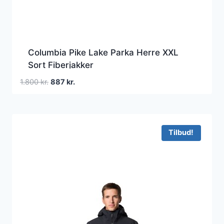
Columbia Pike Lake Parka Herre XXL
Sort Fiberjakker
Den
Den
1.800
kr.
887
kr.
oprindelige
aktuelle
pris
pris
var:
er:
1.800 kr..
887 kr..
Tilbud!