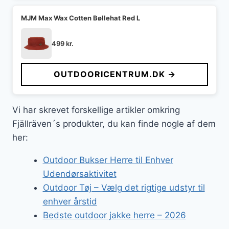
MJM Max Wax Cotten Bøllehat Red L
499
kr.
OUTDOORICENTRUM.DK →
Vi har skrevet forskellige artikler omkring
Fjällräven´s produkter, du kan finde nogle af dem
her:
Outdoor Bukser Herre til Enhver
Udendørsaktivitet
Outdoor Tøj – Vælg det rigtige udstyr til
enhver årstid
Bedste outdoor jakke herre – 2026