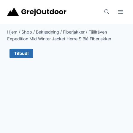
Fortsæt
til
indhold
Hjem
/
Shop
/
Beklædning
/
Fiberjakker
/
Fjällräven
Expedition Mid Winter Jacket Herre S Blå Fiberjakker
Tilbud!