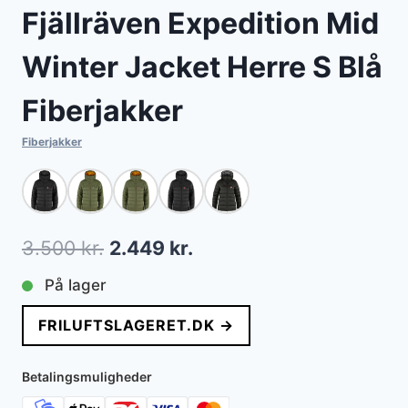
Fjällräven Expedition Mid
Winter Jacket Herre S Blå
Fiberjakker
Fiberjakker
Den
Den
3.500
kr.
2.449
kr.
oprindelige
aktuelle
På lager
pris
pris
FRILUFTSLAGERET.DK →
var:
er:
3.500 kr..
2.449 kr..
Betalingsmuligheder