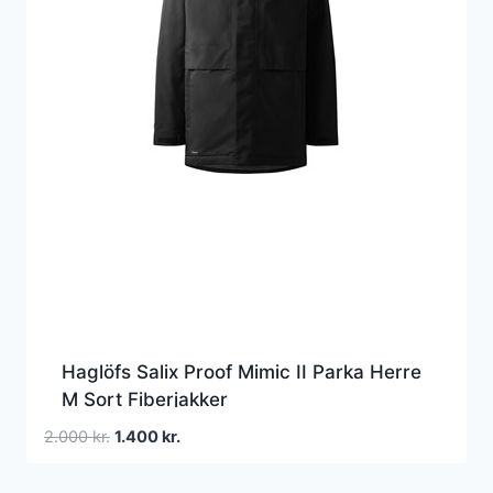
Haglöfs Salix Proof Mimic II Parka Herre
M Sort Fiberjakker
Den
Den
2.000
kr.
1.400
kr.
oprindelige
aktuelle
pris
pris