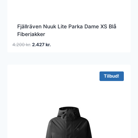
Fjällräven Nuuk Lite Parka Dame XS Blå
Fiberjakker
Den
Den
4.200
kr.
2.427
kr.
oprindelige
aktuelle
pris
pris
var:
er:
4.200 kr..
2.427 kr..
Tilbud!