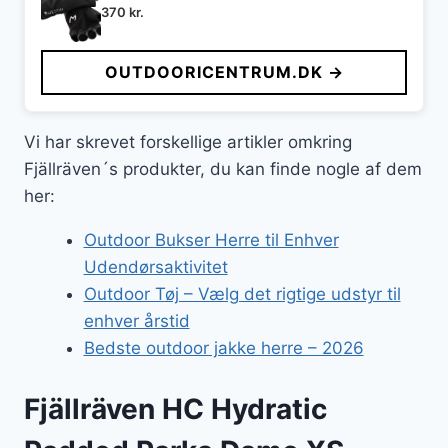
370
kr.
OUTDOORICENTRUM.DK →
Vi har skrevet forskellige artikler omkring
Fjällräven´s produkter, du kan finde nogle af dem
her:
Outdoor Bukser Herre til Enhver
Udendørsaktivitet
Outdoor Tøj – Vælg det rigtige udstyr til
enhver årstid
Bedste outdoor jakke herre – 2026
Fjällräven HC Hydratic