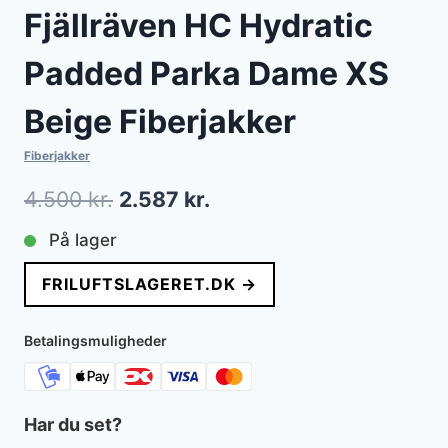
Fjällräven HC Hydratic
Padded Parka Dame XS
Beige Fiberjakker
Fiberjakker
Den
Den
4.500
kr.
2.587
kr.
oprindelige
aktuelle
På lager
pris
pris
FRILUFTSLAGERET.DK →
var:
er:
4.500 kr..
2.587 kr..
Betalingsmuligheder
Har du set?