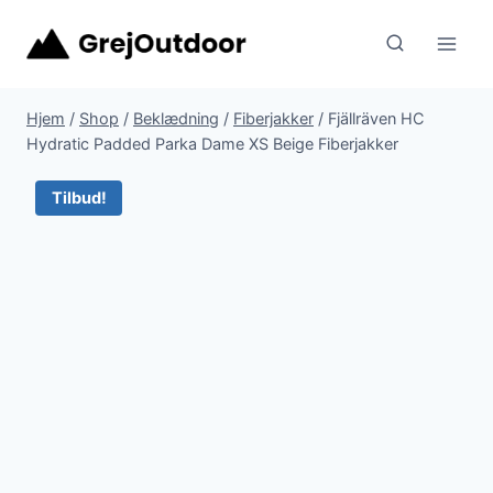
Fortsæt
til
indhold
Hjem
/
Shop
/
Beklædning
/
Fiberjakker
/
Fjällräven HC
Hydratic Padded Parka Dame XS Beige Fiberjakker
Tilbud!