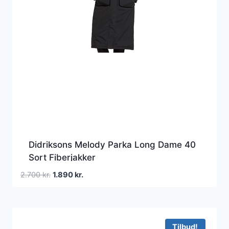
Didriksons Melody Parka Long Dame 40
Sort Fiberjakker
Den
Den
2.700
kr.
1.890
kr.
oprindelige
aktuelle
pris
pris
var:
er:
2.700 kr..
1.890 kr..
Tilbud!