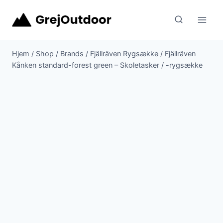
Fortsæt
til
indhold
Hjem
/
Shop
/
Brands
/
Fjällräven Rygsække
/
Fjällräven
Kånken standard-forest green – Skoletasker / -rygsække