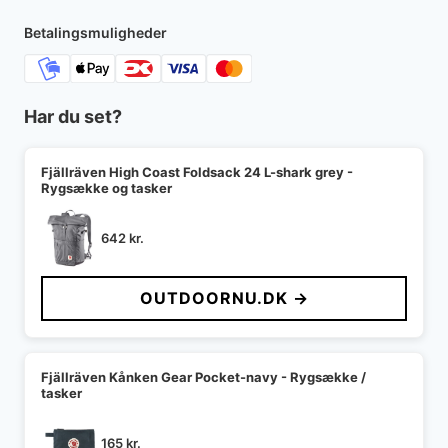
Betalingsmuligheder
Har du set?
Fjällräven High Coast Foldsack 24 L-shark grey -
Rygsække og tasker
642
kr.
OUTDOORNU.DK →
Fjällräven Kånken Gear Pocket-navy - Rygsække /
tasker
165
kr.