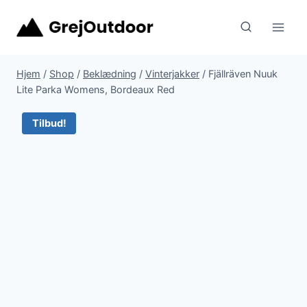
Fortsæt
til
indhold
Hjem
/
Shop
/
Beklædning
/
Vinterjakker
/
Fjällräven Nuuk
Lite Parka Womens, Bordeaux Red
Tilbud!