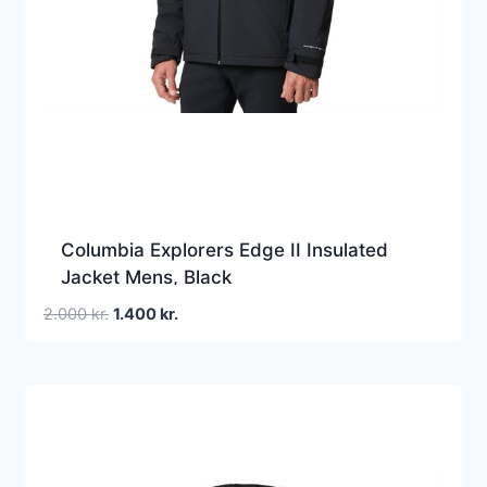
Columbia Explorers Edge II Insulated
Jacket Mens, Black
Den
Den
2.000
kr.
1.400
kr.
oprindelige
aktuelle
pris
pris
var:
er:
2.000 kr..
1.400 kr..