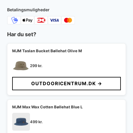
4.200 kr..
3.150 kr..
Betalingsmuligheder
Har du set?
MJM Taslan Bucket Bøllehat Olive M
299
kr.
OUTDOORICENTRUM.DK →
MJM Max Wax Cotten Bøllehat Blue L
499
kr.