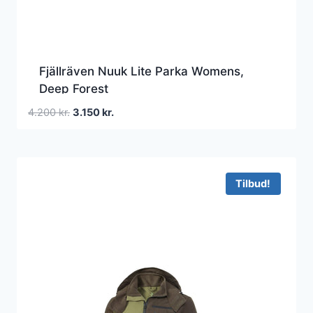
Fjällräven Nuuk Lite Parka Womens,
Deep Forest
Den
Den
4.200
kr.
3.150
kr.
oprindelige
aktuelle
pris
pris
var:
er:
4.200 kr..
3.150 kr..
Tilbud!