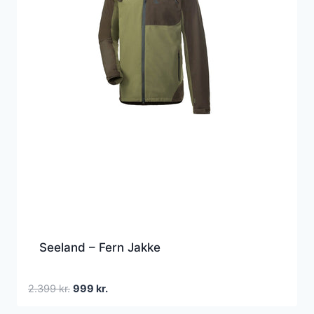
Seeland – Fern Jakke
Den
Den
2.399
kr.
999
kr.
oprindelige
aktuelle