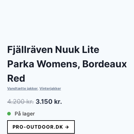
Fjällräven Nuuk Lite
Parka Womens, Bordeaux
Red
Vandtætte jakker
,
Vinterjakker
Den
Den
4.200
kr.
3.150
kr.
oprindelige
aktuelle
På lager
pris
pris
PRO-OUTDOOR.DK →
var:
er: