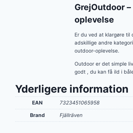
GrejOutdoor – a
oplevelse
Er du ved at klargøre ti
adskillige andre kategor
outdoor-oplevelse.
Outdoor er det simple li
godt , du kan få ild i bå
Yderligere information
EAN
7323451065958
Brand
Fjällräven