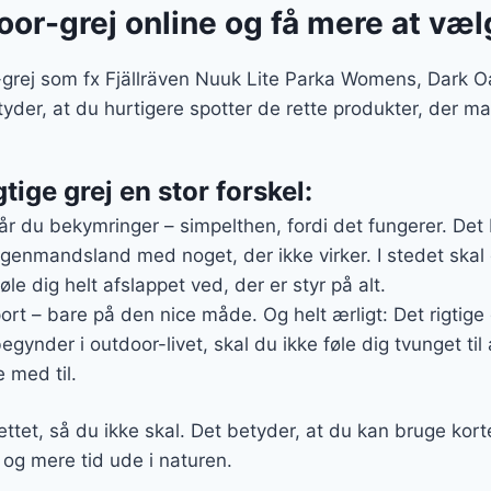
door-grej online og få mere at væ
-grej som fx Fjällräven Nuuk Lite Parka Womens, Dark Oa
tyder, at du hurtigere spotter de rette produkter, der 
gtige grej en stor forskel:
r du bekymringer – simpelthen, fordi det fungerer. Det b
ngenmandsland med noget, der ikke virker. I stedet skal
føle dig helt afslappet ved, der er styr på alt.
sport – bare på den nice måde. Og helt ærligt: Det rigtige 
gynder i outdoor-livet, skal du ikke føle dig tvunget til 
 med til.
ttet, så du ikke skal. Det betyder, at du kan bruge kort
– og mere tid ude i naturen.