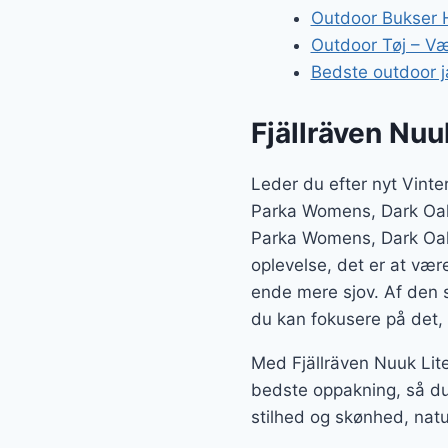
Outdoor Bukser H
Outdoor Tøj – Væl
Bedste outdoor j
Fjällräven Nu
Leder du efter nyt Vinte
Parka Womens, Dark Oak f
Parka Womens, Dark Oak
oplevelse, det er at være
ende mere sjov. Af den s
du kan fokusere på det, 
Med Fjällräven Nuuk Lit
bedste oppakning, så du
stilhed og skønhed, nat