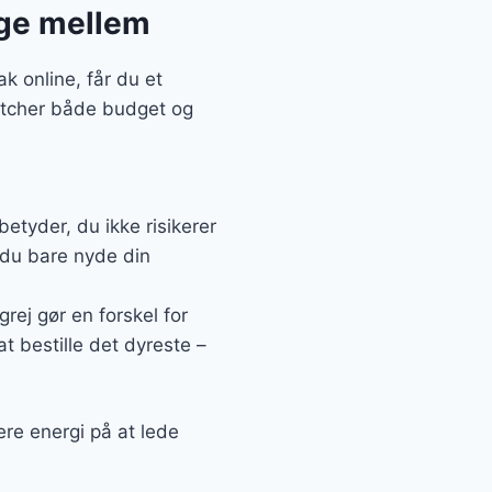
lge mellem
k online, får du et
matcher både budget og
etyder, du ikke risikerer
 du bare nyde din
grej gør en forskel for
at bestille det dyreste –
ere energi på at lede