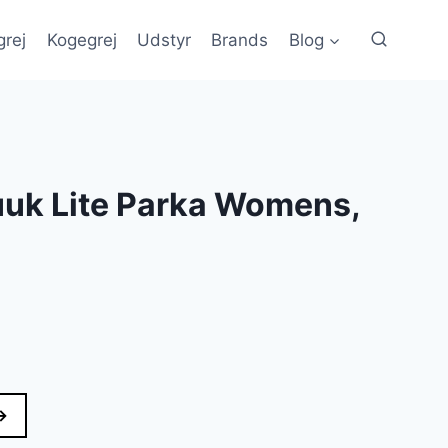
grej
Kogegrej
Udstyr
Brands
Blog
uuk Lite Parka Womens,
Den
e
ktuelle
ris
→
r: