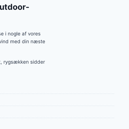
outdoor-
e i nogle af vores
edvind med din næste
æt, rygsækken sidder