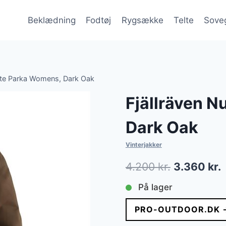
Beklædning
Fodtøj
Rygsække
Telte
Sove
Lite Parka Womens, Dark Oak
Fjällräven N
Dark Oak
Vinterjakker
Den
4.200
kr.
3.360
kr.
oprindelig
a
På lager
pris
p
PRO-OUTDOOR.DK 
var:
e