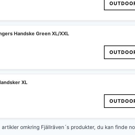
OUTDOOR
ngers Handske Green XL/XXL
OUTDOOR
Handsker XL
OUTDOOR
e artikler omkring Fjällräven´s produkter, du kan finde n