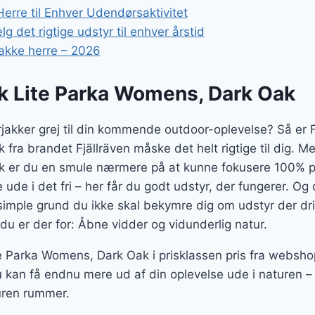
erre til Enhver Udendørsaktivitet
g det rigtige udstyr til enhver årstid
akke herre – 2026
uk Lite Parka Womens, Dark Oak
rjakker grej til din kommende outdoor-oplevelse? Så er F
ra brandet Fjällräven måske det helt rigtige til dig. Me
 er du en smule nærmere på at kunne fokusere 100% p
 ude i det fri – her får du godt udstyr, der fungerer. Og 
imple grund du ikke skal bekymre dig om udstyr der dril
du er der for: Åbne vidder og vidunderlig natur.
e Parka Womens, Dark Oak i prisklassen pris fra websho
 kan få endnu mere ud af din oplevelse ude i naturen –
uren rummer.