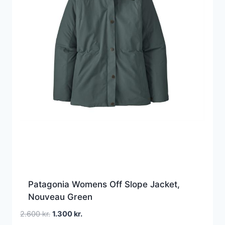
Patagonia Womens Off Slope Jacket,
Nouveau Green
Den
Den
2.600
kr.
1.300
kr.
oprindelige
aktuelle