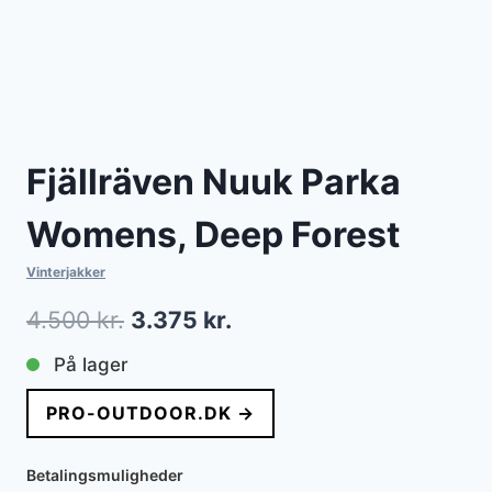
Fjällräven Nuuk Parka
Womens, Deep Forest
Vinterjakker
Den
Den
4.500
kr.
3.375
kr.
oprindelige
aktuelle
På lager
pris
pris
PRO-OUTDOOR.DK →
var:
er:
4.500 kr..
3.375 kr..
Betalingsmuligheder