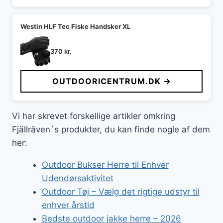
Westin HLF Tec Fiske Handsker XL
370
kr.
OUTDOORICENTRUM.DK →
Vi har skrevet forskellige artikler omkring
Fjällräven´s produkter, du kan finde nogle af dem
her:
Outdoor Bukser Herre til Enhver
Udendørsaktivitet
Outdoor Tøj – Vælg det rigtige udstyr til
enhver årstid
Bedste outdoor jakke herre – 2026