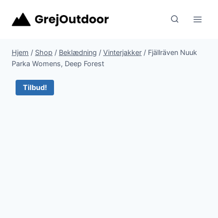
Fortsæt
til
indhold
Hjem
/
Shop
/
Beklædning
/
Vinterjakker
/
Fjällräven Nuuk
Parka Womens, Deep Forest
Tilbud!