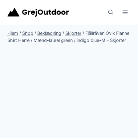
Fortsæt
til
indhold
Hjem
/
Shop
/
Beklædning
/
Skjorter
/
Fjällräven Övik Flannel
Shirt Herre / Mænd-laurel green / indigo blue-M – Skjorter