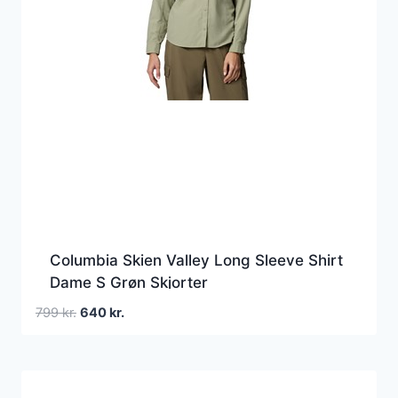
Columbia Skien Valley Long Sleeve Shirt
Dame S Grøn Skjorter
Den
Den
799
kr.
640
kr.
oprindelige
aktuelle
pris
pris
var:
er:
799 kr..
640 kr..