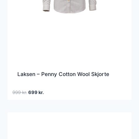
Laksen – Penny Cotton Wool Skjorte
Den
Den
999
kr.
699
kr.
oprindelige
aktuelle
pris
pris
var:
er:
999 kr..
699 kr..