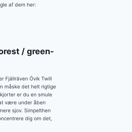
ogle af dem her:
orest / green-
r Fjällräven Övik Twill
n måske det helt rigtige
Skjorter er du en smule
 at være under åben
 mere sjov. Simpelthen
koncentrere dig om det,