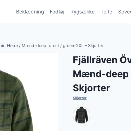
Beklædning
Fodtøj
Rygsække
Telte
Sove
 Shirt Herre / Mænd-deep forest / green-2XL – Skjorter
Fjällräven Öv
Mænd-deep f
Skjorter
Skjorter