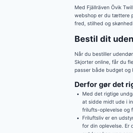
Med Fjällräven Övik Twil
webshop er du tættere p
fred, stilhed og skønhe
Bestil dit ude
Når du bestiller udendør
Skjorter online, får du f
passer både budget og 
Derfor gør det ri
Med det rigtige undgå
at sidde midt ude i i
frilufts-oplevelse og 
Friluftsliv er en udst
for din oplevelse. Er