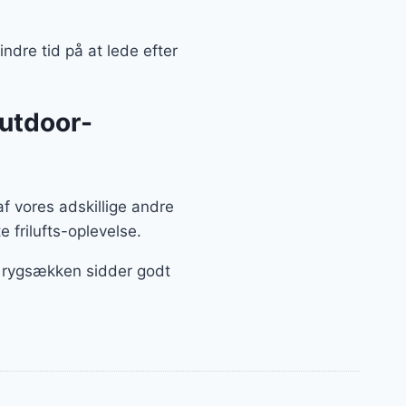
ndre tid på at lede efter
outdoor-
af vores adskillige andre
 frilufts-oplevelse.
t, rygsækken sidder godt