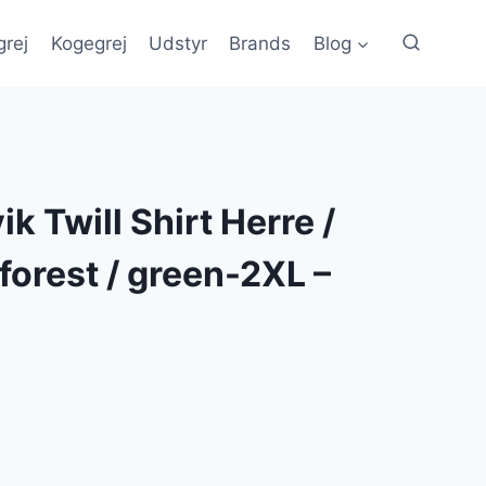
grej
Kogegrej
Udstyr
Brands
Blog
ik Twill Shirt Herre /
orest / green-2XL –