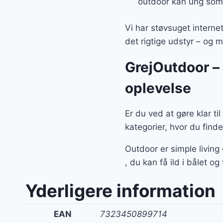
outdoor kan ung som
Vi har støvsuget interne
det rigtige udstyr – og m
GrejOutdoor – a
oplevelse
Er du ved at gøre klar ti
kategorier, hvor du find
Outdoor er simple living
, du kan få ild i bålet o
Yderligere information
EAN
7323450899714