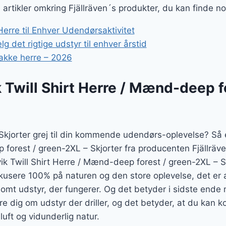
e artikler omkring Fjällräven´s produkter, du kan finde n
erre til Enhver Udendørsaktivitet
g det rigtige udstyr til enhver årstid
akke herre – 2026
k Twill Shirt Herre / Mænd-deep f
 Skjorter grej til din kommende udendørs-oplevelse? Så e
forest / green-2XL – Skjorter fra producenten Fjällräve
Övik Twill Shirt Herre / Mænd-deep forest / green-2XL – 
usere 100% på naturen og den store oplevelse, det er
somt udstyr, der fungerer. Og det betyder i sidste ende
re dig om udstyr der driller, og det betyder, at du kan 
 luft og vidunderlig natur.