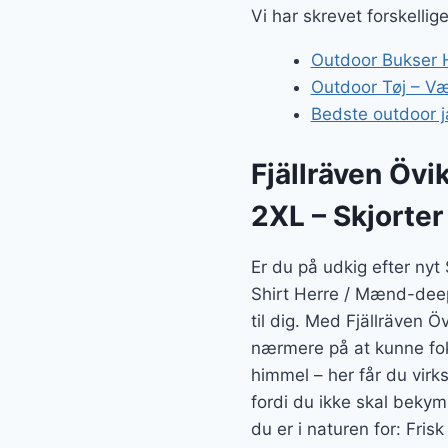
Vi har skrevet forskellig
Outdoor Bukser H
Outdoor Tøj – Væl
Bedste outdoor j
Fjällräven Övi
2XL – Skjorter
Er du på udkig efter nyt
Shirt Herre / Mænd-deep 
til dig. Med Fjällräven 
nærmere på at kunne fok
himmel – her får du virk
fordi du ikke skal bekym
du er i naturen for: Frisk