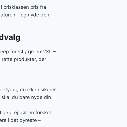
 prisklassen pris fra
naturen – og nyde den
udvalg
deep forest / green-2XL –
 rette produkter, der
etyder, du ikke risikerer
t skal du bare nyde din
tige grej gør en forskel
ere i det dyreste –