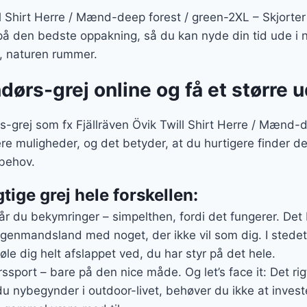
l Shirt Herre / Mænd-deep forest / green-2XL – Skjorter i
å den bedste oppakning, så du kan nyde din tid ude i 
d, naturen rummer.
ndørs-grej online og få et større 
s-grej som fx Fjällräven Övik Twill Shirt Herre / Mænd-
lere muligheder, og det betyder, at du hurtigere finder de
behov.
gtige grej hele forskellen:
r du bekymringer – simpelthen, fordi det fungerer. Det b
ngenmandsland med noget, der ikke vil som dig. I stede
føle dig helt afslappet ved, du har styr på det hele.
yrssport – bare på den nice måde. Og let’s face it: Det rig
 du nybegynder i outdoor-livet, behøver du ikke at invest