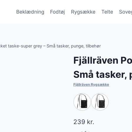
Beklædning
Fodtøj
Rygsække
Telte
Sove
cket taske-super grey – Små tasker, punge, tilbehør
Fjällräven P
Små tasker, 
Fjällräven Rygsække
239
kr.