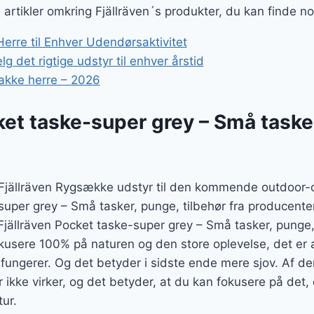
e artikler omkring Fjällräven´s produkter, du kan finde n
erre til Enhver Udendørsaktivitet
g det rigtige udstyr til enhver årstid
akke herre – 2026
ket taske-super grey – Små taske
t Fjällräven Rygsække udstyr til den kommende outdoor-
super grey – Små tasker, punge, tilbehør fra producent
d Fjällräven Pocket taske-super grey – Små tasker, punge
usere 100% på naturen og den store oplevelse, det er at
r fungerer. Og det betyder i sidste ende mere sjov. Af d
 ikke virker, og det betyder, at du kan fokusere på det, 
tur.