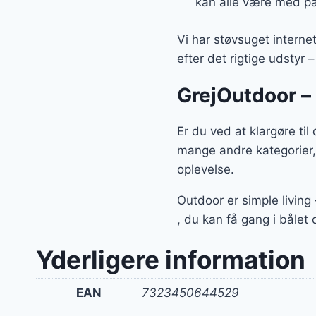
kan alle være med på
Vi har støvsuget interne
efter det rigtige udstyr 
GrejOutdoor – 
Er du ved at klargøre ti
mange andre kategorier,
oplevelse.
Outdoor er simple living
, du kan få gang i bålet
Yderligere information
EAN
7323450644529