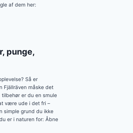
ogle af dem her:
r, punge,
oplevelse? Så er
en Fjällräven måske det
, tilbehør er du en smule
 være ude i det fri –
en simple grund du ikke
du er i naturen for: Åbne