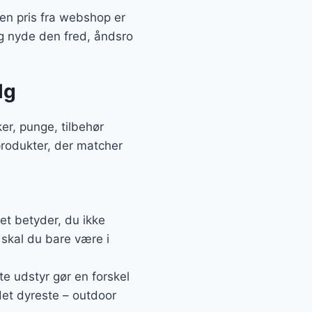
sen pris fra webshop er
g nyde den fred, åndsro
lg
er, punge, tilbehør
 produkter, der matcher
et betyder, du ikke
 skal du bare være i
te udstyr gør en forskel
det dyreste – outdoor