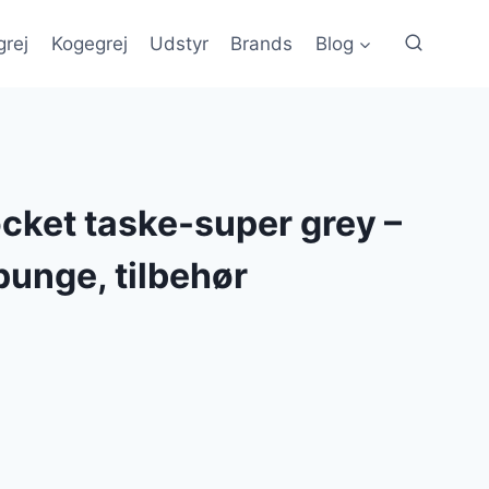
grej
Kogegrej
Udstyr
Brands
Blog
ocket taske-super grey –
punge, tilbehør