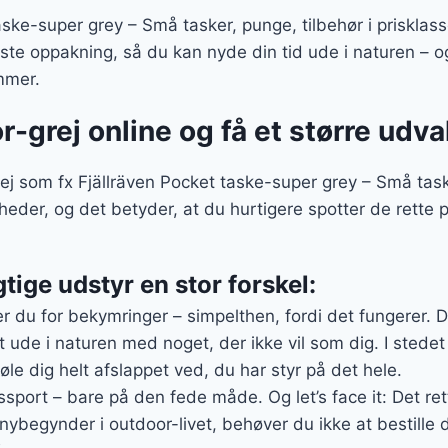
ske-super grey – Små tasker, punge, tilbehør i prisklas
e oppakning, så du kan nyde din tid ude i naturen – o
mmer.
r-grej online og få et større udva
j som fx Fjällräven Pocket taske-super grey – Små task
igheder, og det betyder, at du hurtigere spotter de rette
gtige udstyr en stor forskel:
er du for bekymringer – simpelthen, fordi det fungerer. D
dt ude i naturen med noget, der ikke vil som dig. I stedet
føle dig helt afslappet ved, du har styr på det hele.
sport – bare på den fede måde. Og let’s face it: Det ret
 nybegynder i outdoor-livet, behøver du ikke at bestille 