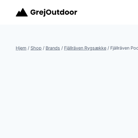
Fortsæt
til
indhold
Hjem
/
Shop
/
Brands
/
Fjällräven Rygsække
/
Fjällräven Po