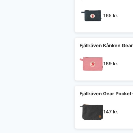
165
kr.
Fjällräven Kånken Gear
169
kr.
Fjällräven Gear Pocket
147
kr.