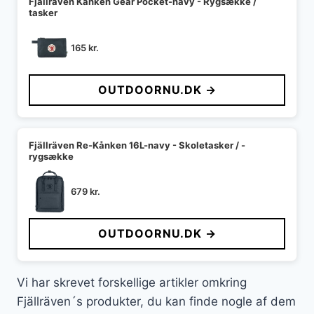
Fjällräven Kånken Gear Pocket-navy - Rygsække /
tasker
165
kr.
OUTDOORNU.DK →
Fjällräven Re-Kånken 16L-navy - Skoletasker / -
rygsække
679
kr.
OUTDOORNU.DK →
Vi har skrevet forskellige artikler omkring
Fjällräven´s produkter, du kan finde nogle af dem