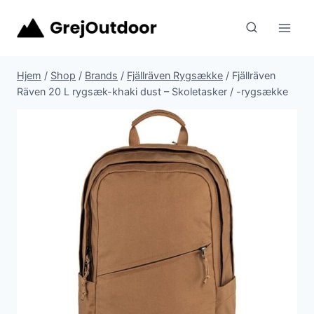
Fortsæt
til
indhold
Hjem
/
Shop
/
Brands
/
Fjällräven Rygsække
/
Fjällräven
Räven 20 L rygsæk-khaki dust – Skoletasker / -rygsække