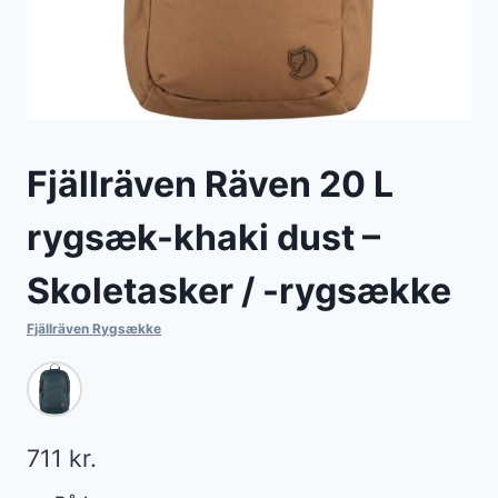
Fjällräven Räven 20 L
rygsæk-khaki dust –
Skoletasker / -rygsække
Fjällräven Rygsække
711
kr.