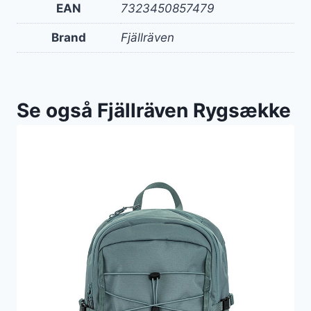
EAN
7323450857479
Brand
Fjällräven
Se også Fjällräven Rygsække